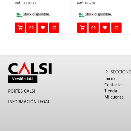
ERA:
ES:
ERA:
ES:
Ref.: 022003
Ref.: 062111
4,29€.
3,00€.
1,63€.
1,14€.
Stock disponible.
Stock disponible.
SECCIONE
Inicio
Versión 1.6.1
Contactar
Tienda
PORTES CALSI
Mi cuenta
INFORMACIÓN LEGAL