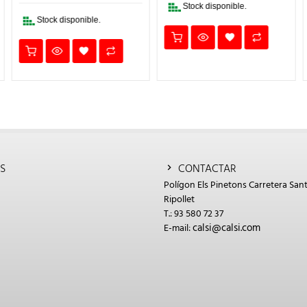
4,67€.
3,27€.
Stock disponible.
Stock disponible.
S
CONTACTAR
Polígon Els Pinetons Carretera Sant
Ripollet
T.: 93 580 72 37
calsi@calsi.com
E-mail: