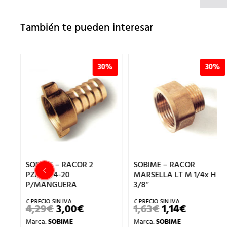
También te pueden interesar
%
30%
30%
SOBIME – RACOR 2
SOBIME – RACOR
PZAS.3/4-20
MARSELLA LT M 1/4x H
P/MANGUERA
3/8″
IO
4,29
€
3,00
€
1,63
€
1,14
€
EL
EL
EL
EL
AL
PRECIO
PRECIO
PRECIO
PRECIO
Marca:
SOBIME
Marca:
SOBIME
ORIGINAL
ACTUAL
ORIGINAL
ACTUAL