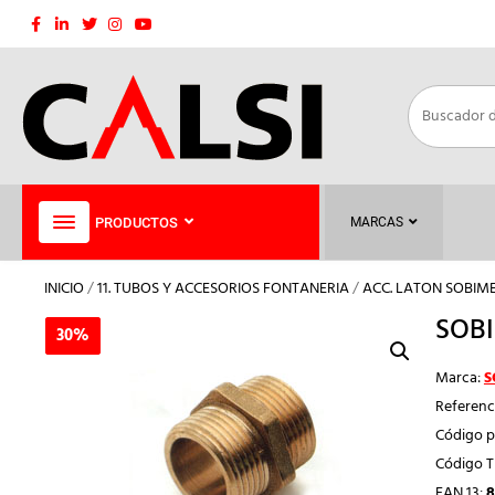
Saltar
al
contenido
PRODUCTOS
MARCAS
INICIO
/
11. TUBOS Y ACCESORIOS FONTANERIA
/
ACC. LATON SOBIM
SOBI
30%
30%
Marca:
S
Referenc
Código p
Código 
EAN 13:
8