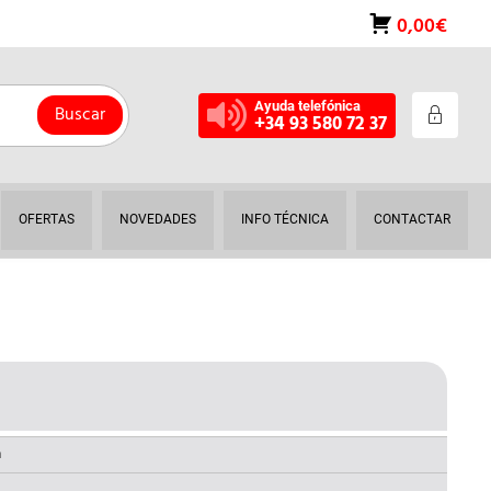
0,00€
Ayuda telefónica
Buscar
+34 93 580 72 37
OFERTAS
NOVEDADES
INFO TÉCNICA
CONTACTAR
L
RECIO
AL
CTUAL
a
S: