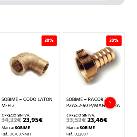
30%
30%
SOBIME – CODO LATON
SOBIME – RACOR 2
SO
M-H 2
PZAS.2-50 P/MANGUERA
M-
34,22
€
23,95
€
33,52
€
23,46
€
25
EL
EL
EL
EL
PRECIO
PRECIO
PRECIO
PRECIO
Marca:
SOBIME
Marca:
SOBIME
Ma
ORIGINAL
ACTUAL
ORIGINAL
ACTUAL
ERA:
ES:
ERA:
ES:
Ref.: 067007-MH
Ref.: 022007
Re