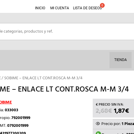
INICIO
MI CUENTA
LISTA DE DESEOS
TIENDA
E
/ SOBIME – ENLACE LT CONT.ROSCA M-M 3/4
ME – ENLACE LT CONT.ROSCA M-M 3/4
OBIME
2,68
€
EL
1,87
€
E
ia:
033003
PRECIO
P
ropio:
792001999
ORIGIN
A
Precio por:
1 Piez
TMT:
0792001999
ERA:
E
431977200209