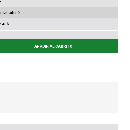
87€.
%
detallado
 / 48h
AÑADIR AL CARRITO