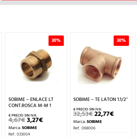
30%
30%
SOBIME – ENLACE LT
SOBIME – TE LATON 1.1/2″
CONT.ROSCA M-M 1
32,53
€
22,77
€
EL
EL
PRECIO
PRECIO
4,67
€
3,27
€
EL
EL
Marca:
SOBIME
ORIGINAL
ACTUAL
PRECIO
PRECIO
ERA:
ES:
Marca:
SOBIME
Ref.: 068006
ORIGINAL
ACTUAL
32,53€.
22,77€.
ERA:
ES:
Ref.: 033004