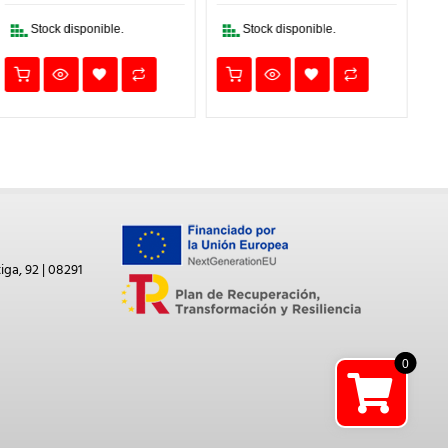
34,22€.
23,95€.
33,52€.
23,46€.
Stock disponible.
Stock disponible.
iga, 92 | 08291
0