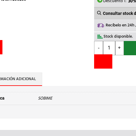
2,68€.
1,
Descuento 1:
30
Consultar stock 
Recíbelo en 24h
Stock disponible.
SOBIME
-
+
-
ENLACE
LT
CONT.ROSCA
M-
RMACIÓN ADICIONAL
M
3/4
cantidad
SOBIME
ca