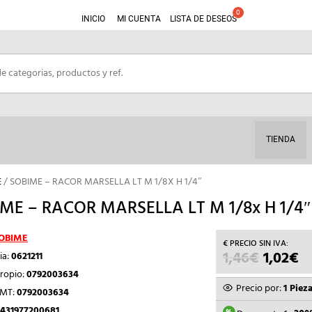
INICIO
MI CUENTA
LISTA DE DESEOS
TIENDA
E
/ SOBIME – RACOR MARSELLA LT M 1/8X H 1/4″
ME – RACOR MARSELLA LT M 1/8x H 1/4″
OBIME
1,46
€
EL
1,02
€
E
ia:
0621211
PRECIO
P
ropio:
0792003634
ORIGIN
A
Precio por:
1 Piez
TMT:
0792003634
ERA:
ES
431977200681