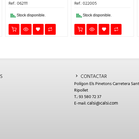
ERA:
ES:
ERA:
ES:
Ref.: 062111
Ref.: 022005
1,63€.
1,14€.
10,50€.
7,35€.
Stock disponible.
Stock disponible.
S
CONTACTAR
Polígon Els Pinetons Carretera Sant
Ripollet
T.: 93 580 72 37
calsi@calsi.com
E-mail: