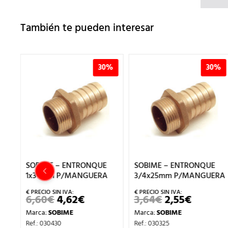
También te pueden interesar
%
30%
30%
1
SOBIME – ENTRONQUE
SOBIME – ENTRONQUE
RA
1x30mm P/MANGUERA
3/4x25mm P/MANGUERA
6,60
€
4,62
€
3,64
€
2,55
€
EL
EL
EL
EL
CIO
PRECIO
PRECIO
PRECIO
PRECIO
Marca:
SOBIME
Marca:
SOBIME
UAL
ORIGINAL
ACTUAL
ORIGINAL
ACTUA
ERA:
ES:
ERA:
ES:
Ref.: 030430
Ref.: 030325