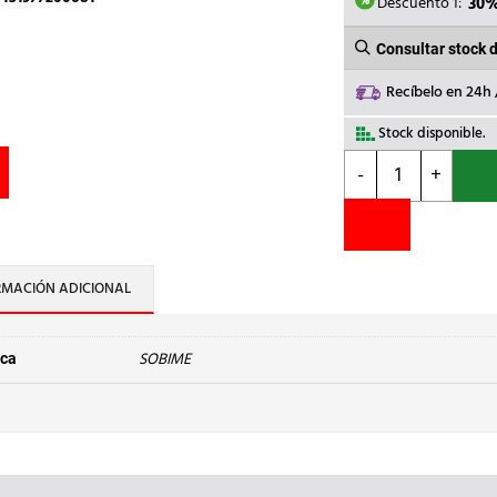
1,46€.
1,
Descuento 1:
30
Consultar stock 
Recíbelo en 24h
Stock disponible.
SOBIME
-
+
-
RACOR
MARSELLA
LT
M
RMACIÓN ADICIONAL
1/8x
H
1/4"
SOBIME
ca
cantidad