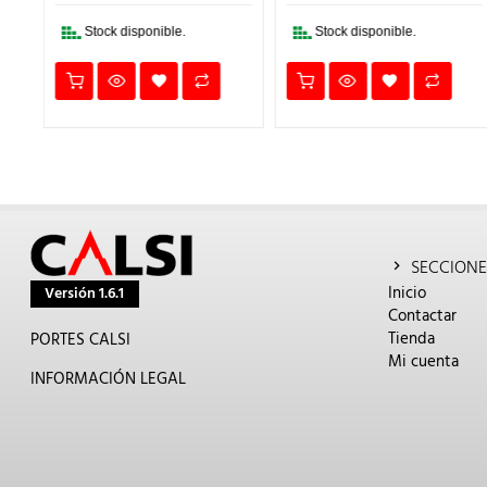
€.
6,60€.
4,62€.
3,64€.
2,55€.
Stock disponible.
Stock disponible.
SECCIONE
Inicio
Versión 1.6.1
Contactar
Tienda
PORTES CALSI
Mi cuenta
INFORMACIÓN LEGAL