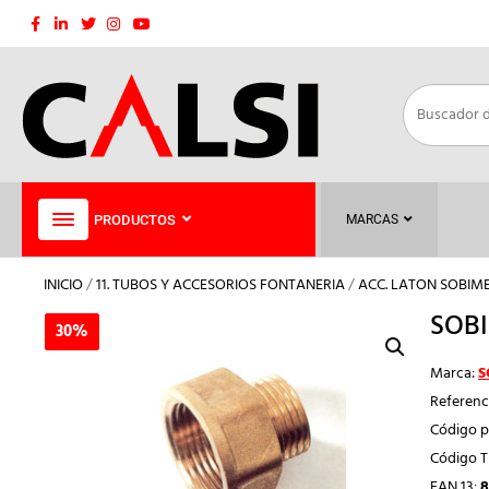
Saltar
al
contenido
PRODUCTOS
MARCAS
INICIO
/
11. TUBOS Y ACCESORIOS FONTANERIA
/
ACC. LATON SOBIM
SOBI
30%
30%
Marca:
S
Referenc
Código p
Código 
EAN 13:
8