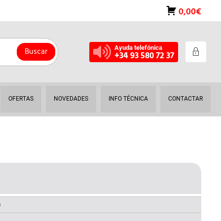
0,00€
Ayuda telefónica
Buscar
+34 93 580 72 37
OFERTAS
NOVEDADES
INFO TÉCNICA
CONTACTAR
L
RECIO
AL
CTUAL
a
: