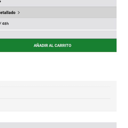
02€.
%
detallado
 / 48h
AÑADIR AL CARRITO