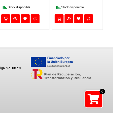
13,11€.
9,18€.
35,71€.
25,00€.
Stock disponible.
Stock disponible.
iga, 92 | 08291
0