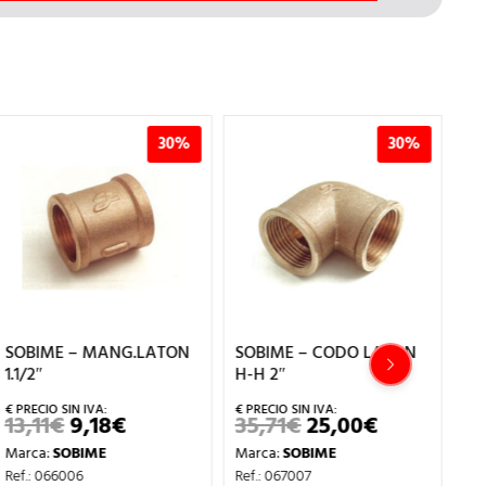
30%
30%
SOBIME – MANG.LATON
SOBIME – CODO LATON
SO
1.1/2″
H-H 2″
CO
13,11
€
9,18
€
35,71
€
25,00
€
1,
EL
EL
EL
EL
PRECIO
PRECIO
PRECIO
PRECIO
Marca:
SOBIME
Marca:
SOBIME
Ma
ORIGINAL
ACTUAL
ORIGINAL
ACTUAL
ERA:
ES:
ERA:
ES:
Ref.: 066006
Ref.: 067007
Ref