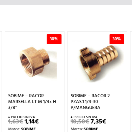
30%
30%
SOBIME – RACOR
SOBIME – RACOR 2
MARSELLA LT M 1/4x H
PZAS.1 1/4-30
3/8″
P/MANGUERA
1,63
€
1,14
€
10,50
€
7,35
€
EL
EL
EL
EL
L
PRECIO
PRECIO
PRECIO
PRECIO
Marca:
SOBIME
Marca:
SOBIME
ORIGINAL
ACTUAL
ORIGINAL
ACTUAL