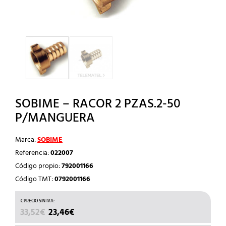
SOBIME – RACOR 2 PZAS.2-50
P/MANGUERA
Marca:
SOBIME
Referencia:
022007
Código propio:
792001166
Código TMT:
0792001166
EL
EL
33,52
€
23,46
€
PRECIO
PRECIO