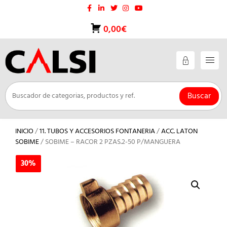
Saltar
al
contenido
0,00€
Buscar
INICIO
/
11. TUBOS Y ACCESORIOS FONTANERIA
/
ACC. LATON
SOBIME
/ SOBIME – RACOR 2 PZAS.2-50 P/MANGUERA
30%
30%