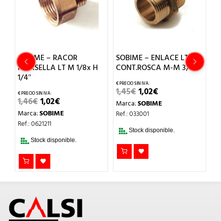
SOBIME – RACOR
SOBIME – ENLACE LT
S
MARSELLA LT M 1/8x H
CONT.ROSCA M-M 3/8
C
1/4″
EL
EL
1,45
€
1,02
€
4
PRECIO
PRECIO
EL
EL
1,46
€
1,02
€
Marca:
SOBIME
M
ORIGINAL
ACTUAL
PRECIO
PRECIO
ERA:
ES:
Marca:
SOBIME
Ref.: 033001
Re
ORIGINAL
ACTUAL
1,45€.
1,02€.
ERA:
ES:
Ref.: 0621211
1,46€.
1,02€.
Stock disponible.
Stock disponible.