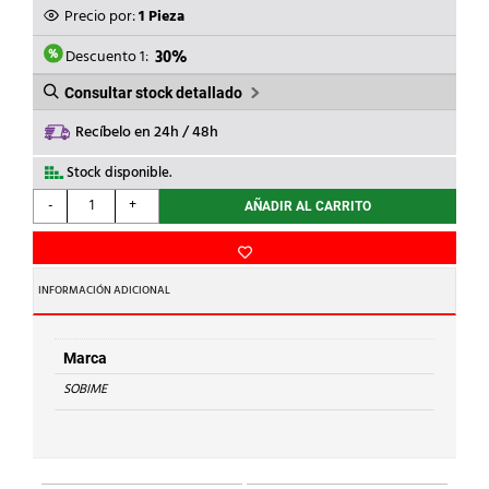
ORIGINAL
ACTUAL
Precio por:
1 Pieza
ERA:
ES:
33,52€.
23,46€.
Descuento 1:
30%
Consultar stock detallado
Recíbelo en 24h / 48h
Stock disponible.
SOBIME
-
+
AÑADIR AL CARRITO
-
RACOR
2
PZAS.2-
INFORMACIÓN ADICIONAL
50
P/MANGUERA
cantidad
Marca
SOBIME