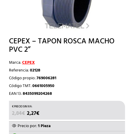
CEPEX – TAPON ROSCA MACHO
PVC 2”
Marca:
CEPEX
Referencia:
02128
Código propio:
769006281
Código TMT:
0661005950
EAN 13:
8435099204268
EL
EL
2,84
€
2,27
€
PRECIO
PRECIO
ORIGINAL
ACTUAL
Precio por:
1 Pieza
ERA:
ES: