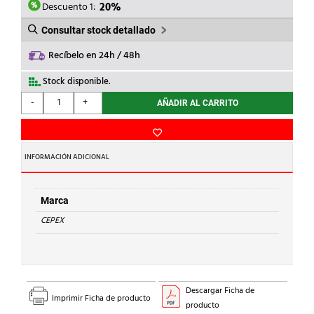
2,84€.
2,27€.
Descuento 1:
20%
Consultar stock detallado
Recíbelo en 24h / 48h
Stock disponible.
CEPEX
-
+
AÑADIR AL CARRITO
-
TAPON
ROSCA
MACHO
INFORMACIÓN ADICIONAL
PVC
2''
cantidad
Marca
CEPEX
Descargar Ficha de
Imprimir Ficha de producto
producto