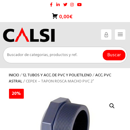
Saltar
al
contenido
0,00€
Buscar
INICIO
/
12. TUBOS Y ACC. DE PVC Y POLIETILENO
/
ACC. PVC
ASTRAL
/ CEPEX – TAPON ROSCA MACHO PVC 2”
20%
20%