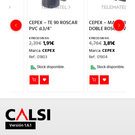
CEPEX – TE 90 ROSCAR
CEPEX – MANGUITO
C
PVC d.3/4″
DOBLE ROSCA PVC 2″
U
1
EL
EL
EL
EL
2,39
€
1,91
€
4,76
€
3,81
€
PRECIO
PRECIO
PRECIO
PRECIO
1
Marca:
CEPEX
Marca:
CEPEX
L
ORIGINAL
ACTUAL
ORIGINAL
ACTUAL
ERA:
ES:
ERA:
ES:
M
Ref.: 01803
Ref.: 01904
2,39€.
1,91€.
4,76€.
3,81€.
Re
Stock disponible.
Stock disponible.
Versión 1.6.1