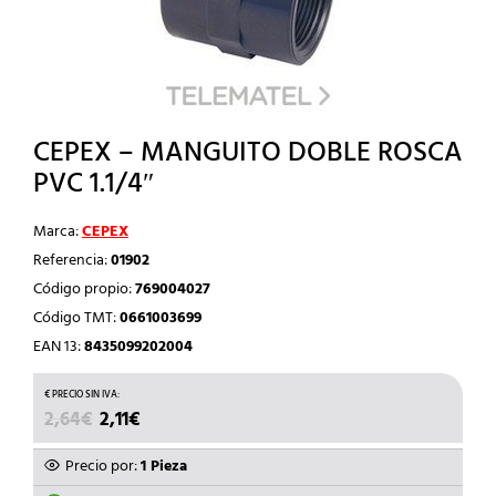
CEPEX – MANGUITO DOBLE ROSCA
PVC 1.1/4″
Marca:
CEPEX
Referencia:
01902
Código propio:
769004027
Código TMT:
0661003699
EAN 13:
8435099202004
EL
EL
2,64
€
2,11
€
PRECIO
PRECIO
ORIGINAL
ACTUAL
Precio por:
1 Pieza
ERA:
ES: