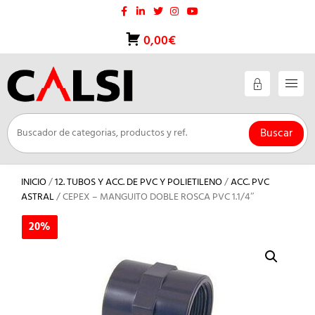
Saltar
al
contenido
0,00€
Buscar
INICIO
/
12. TUBOS Y ACC. DE PVC Y POLIETILENO
/
ACC. PVC
ASTRAL
/ CEPEX – MANGUITO DOBLE ROSCA PVC 1.1/4″
20%
20%