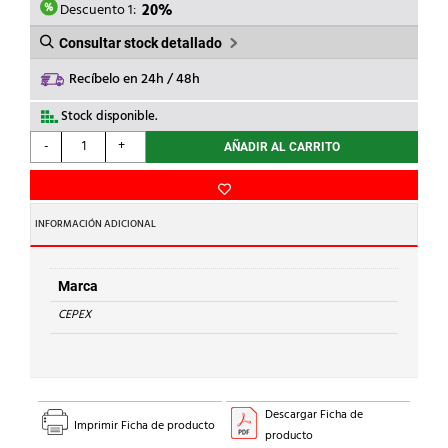
2,64€.
2,11€.
Descuento 1:
20%
Consultar stock detallado
Recíbelo en 24h / 48h
Stock disponible.
CEPEX
-
+
AÑADIR AL CARRITO
-
MANGUITO
DOBLE
ROSCA
INFORMACIÓN ADICIONAL
PVC
1.1/4"
cantidad
Marca
CEPEX
Descargar Ficha de
Imprimir Ficha de producto
producto