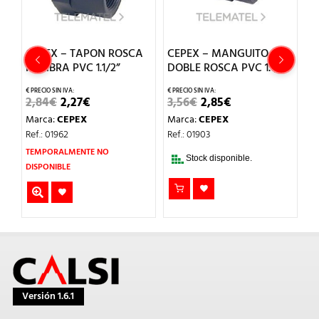
CEPEX – TAPON ROSCA
CEPEX – MANGUITO
C
HEMBRA PVC 1.1/2”
DOBLE ROSCA PVC 1.1/2″
H
EL
EL
EL
EL
2,84
€
2,27
€
3,56
€
2,85
€
1,
PRECIO
PRECIO
PRECIO
PRECIO
Marca:
CEPEX
Marca:
CEPEX
M
ORIGINAL
ACTUAL
ORIGINAL
ACTUAL
ERA:
ES:
ERA:
ES:
Ref.: 01962
Ref.: 01903
Re
2,84€.
2,27€.
3,56€.
2,85€.
TEMPORALMENTE NO
Stock disponible.
DISPONIBLE
Versión 1.6.1