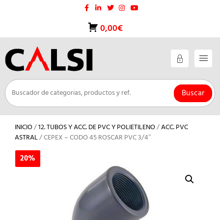
Saltar
al
contenido
0,00€
Buscar
INICIO
/
12. TUBOS Y ACC. DE PVC Y POLIETILENO
/
ACC. PVC
ASTRAL
/ CEPEX – CODO 45 ROSCAR PVC 3/4″
20%
20%