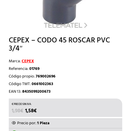
CEPEX – CODO 45 ROSCAR PVC
3/4″
Marca:
CEPEX
Referencia:
01769
Código propio:
769002696
Código TMT:
0661002363
EAN 13:
8435099200673
EL
EL
1,98
€
1,58
€
PRECIO
PRECIO
ORIGINAL
ACTUAL
Precio por:
1 Pieza
ERA:
ES: