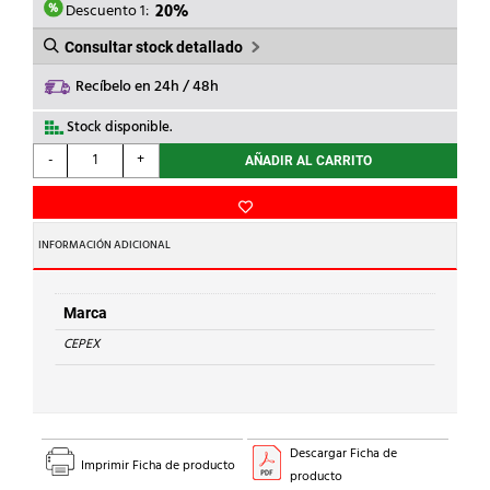
1,98€.
1,58€.
Descuento 1:
20%
Consultar stock detallado
Recíbelo en 24h / 48h
Stock disponible.
CEPEX
-
+
AÑADIR AL CARRITO
-
CODO
45
ROSCAR
INFORMACIÓN ADICIONAL
PVC
3/4"
cantidad
Marca
CEPEX
Descargar Ficha de
Imprimir Ficha de producto
producto