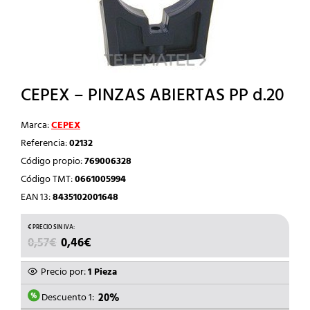
CEPEX – PINZAS ABIERTAS PP d.20
Marca:
CEPEX
Referencia:
02132
Código propio:
769006328
Código TMT:
0661005994
EAN 13:
8435102001648
EL
EL
0,57
€
0,46
€
PRECIO
PRECIO
ORIGINAL
ACTUAL
Precio por:
1 Pieza
ERA:
ES:
0,57€.
0,46€.
Descuento 1:
20%