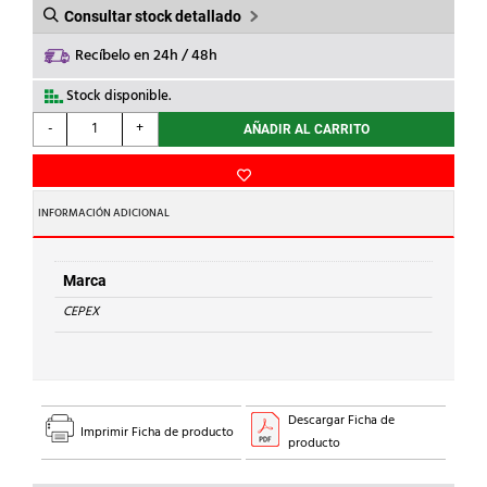
Consultar stock detallado
Recíbelo en 24h / 48h
Stock disponible.
CEPEX
-
+
AÑADIR AL CARRITO
-
PINZAS
ABIERTAS
PP
INFORMACIÓN ADICIONAL
d.20
cantidad
Marca
CEPEX
Descargar Ficha de
Imprimir Ficha de producto
producto