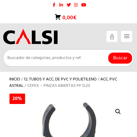
Saltar
al
contenido
0,00€
Buscar
INICIO
/
12. TUBOS Y ACC. DE PVC Y POLIETILENO
/
ACC. PVC
ASTRAL
/ CEPEX – PINZAS ABIERTAS PP D.20
20%
20%