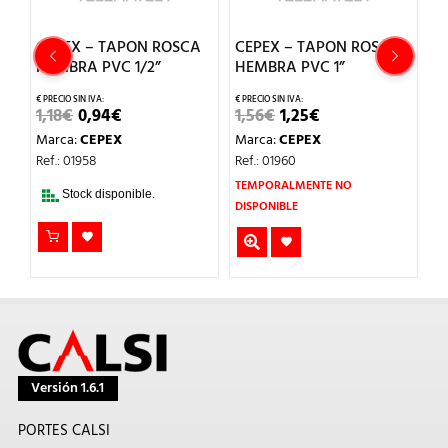
CEPEX – TAPON ROSCA
CEPEX – TAPON ROSCA
C
″
HEMBRA PVC 1/2”
HEMBRA PVC 1”
R
P
EL
EL
EL
EL
1,18
€
0,94
€
1,56
€
1,25
€
PRECIO
PRECIO
PRECIO
PRECIO
0
Marca:
CEPEX
Marca:
CEPEX
ORIGINAL
ACTUAL
ORIGINAL
ACTUAL
ERA:
ES:
ERA:
ES:
M
Ref.: 01958
Ref.: 01960
1,18€.
0,94€.
1,56€.
1,25€.
Re
TEMPORALMENTE NO
Stock disponible.
DISPONIBLE
Versión 1.6.1
PORTES CALSI