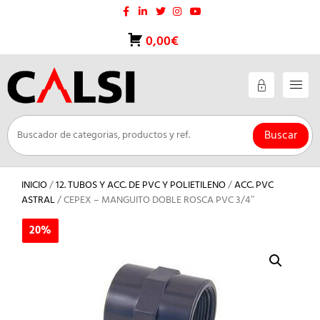
Saltar
al
contenido
0,00€
Buscar
INICIO
/
12. TUBOS Y ACC. DE PVC Y POLIETILENO
/
ACC. PVC
ASTRAL
/ CEPEX – MANGUITO DOBLE ROSCA PVC 3/4″
20%
20%