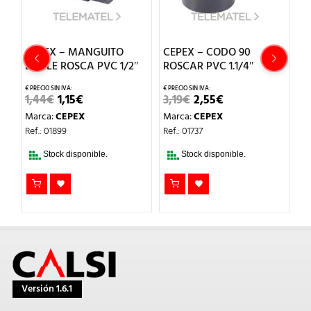
CEPEX – MANGUITO
CEPEX – CODO 90
C
DOBLE ROSCA PVC 1/2″
ROSCAR PVC 1.1/4″
P
EL
EL
EL
EL
1,44
€
1,15
€
3,19
€
2,55
€
2
PRECIO
PRECIO
PRECIO
PRECIO
Marca:
CEPEX
Marca:
CEPEX
M
L
ORIGINAL
ACTUAL
ORIGINAL
ACTUAL
ERA:
ES:
ERA:
ES:
Ref.: 01899
Ref.: 01737
Re
1,44€.
1,15€.
3,19€.
2,55€.
Stock disponible.
Stock disponible.
Versión 1.6.1