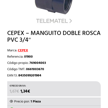
CEPEX – MANGUITO DOBLE ROSCA
PVC 3/4″
Marca:
CEPEX
Referencia:
01900
Código propio:
769004003
Código TMT:
0661003670
EAN 13:
8435099201984
EL
EL
1,67
€
1,34
€
PRECIO
PRECIO
ORIGINAL
ACTUAL
Precio por:
1 Pieza
ERA:
ES: