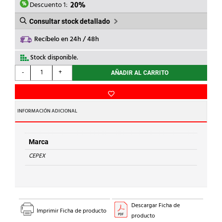
1,67€.
1,34€.
Descuento 1:
20%
Consultar stock detallado
Recíbelo en 24h / 48h
Stock disponible.
CEPEX
-
+
AÑADIR AL CARRITO
-
MANGUITO
DOBLE
ROSCA
INFORMACIÓN ADICIONAL
PVC
3/4"
cantidad
Marca
CEPEX
Descargar Ficha de
Imprimir Ficha de producto
producto