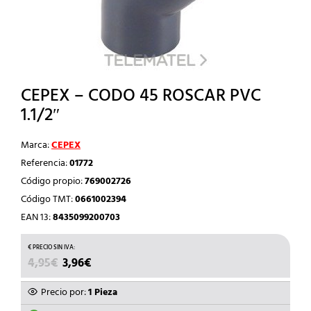
CEPEX – CODO 45 ROSCAR PVC
1.1/2″
Marca:
CEPEX
Referencia:
01772
Código propio:
769002726
Código TMT:
0661002394
EAN 13:
8435099200703
EL
EL
4,95
€
3,96
€
PRECIO
PRECIO
ORIGINAL
ACTUAL
Precio por:
1 Pieza
ERA:
ES: