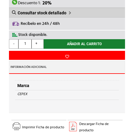
4,95€.
3,96€.
Descuento 1:
20%
Consultar stock detallado
Recíbelo en 24h / 48h
Stock disponible.
CEPEX
-
+
AÑADIR AL CARRITO
-
CODO
45
ROSCAR
INFORMACIÓN ADICIONAL
PVC
1.1/2"
cantidad
Marca
CEPEX
Descargar Ficha de
Imprimir Ficha de producto
producto