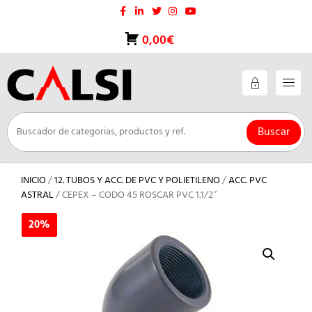
Saltar
al
contenido
0,00€
Buscar
INICIO
/
12. TUBOS Y ACC. DE PVC Y POLIETILENO
/
ACC. PVC
ASTRAL
/ CEPEX – CODO 45 ROSCAR PVC 1.1/2″
20%
20%