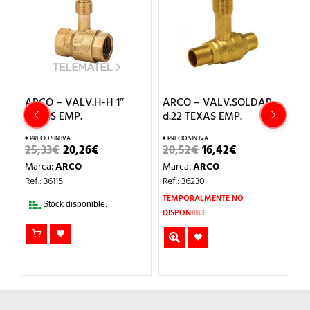
ARCO – VALV.H-H 1″
ARCO – VALV.SOLDAR
A
TEXAS EMP.
d.22 TEXAS EMP.
d
EL
EL
EL
EL
25,33
€
20,26
€
20,52
€
16,42
€
1
O
PRECIO
PRECIO
PRECIO
PRECIO
Marca:
ARCO
Marca:
ARCO
M
AL
ORIGINAL
ACTUAL
ORIGINAL
ACTUAL
ERA:
ES:
ERA:
ES:
Ref.: 36115
Ref.: 36230
Re
.
25,33€.
20,26€.
20,52€.
16,42€.
TEMPORALMENTE NO
Stock disponible.
DISPONIBLE