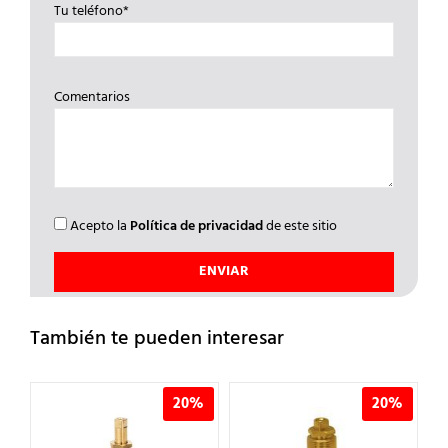
Tu teléfono*
Comentarios
Acepto la
Política de privacidad
de este sitio
También te pueden interesar
%
20%
20%