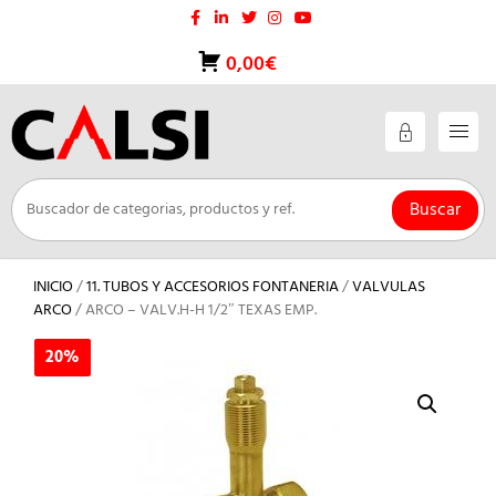
Saltar
al
contenido
0,00€
Buscar
INICIO
/
11. TUBOS Y ACCESORIOS FONTANERIA
/
VALVULAS
ARCO
/ ARCO – VALV.H-H 1/2″ TEXAS EMP.
20%
20%