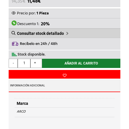
EL
EL
14,35
€
11,48
€
PRECIO
PRECIO
ORIGINAL
ACTUAL
Precio por:
1 Pieza
ERA:
ES:
14,35€.
11,48€.
Descuento 1:
20%
Consultar stock detallado
Recíbelo en 24h / 48h
Stock disponible.
ARCO
-
+
AÑADIR AL CARRITO
-
VALV.H-
H
1/2"
INFORMACIÓN ADICIONAL
TEXAS
EMP.
cantidad
Marca
ARCO