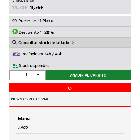
EL
EL
14,70
€
11,76
€
PRECIO
PRECIO
ORIGINAL
ACTUAL
Precio por:
1 Pieza
ERA:
ES:
14,70€.
11,76€.
Descuento 1:
20%
Consultar stock detallado
Recíbelo en 24h / 48h
Stock disponible.
ARCO
-
+
AÑADIR AL CARRITO
-
MANDO+PLAFON
PALANCA
CROMADO
INFORMACIÓN ADICIONAL
TEXAS
cantidad
Marca
ARCO