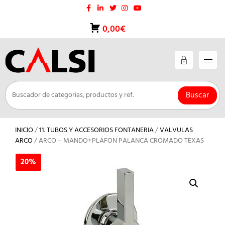
Saltar
al
contenido
0,00€
Buscar
INICIO
/
11. TUBOS Y ACCESORIOS FONTANERIA
/
VALVULAS
ARCO
/ ARCO – MANDO+PLAFON PALANCA CROMADO TEXAS
20%
20%