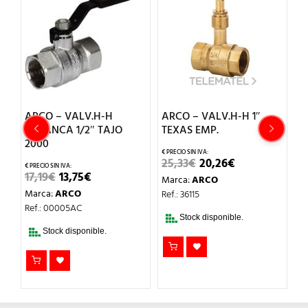
ARCO – VALV.H-H
ARCO – VALV.H-H 1″
A
PALANCA 1/2″ TAJO
TEXAS EMP.
d
2000
EL
EL
25,33
€
20,26
€
1
PRECIO
PRECIO
EL
EL
17,19
€
13,75
€
Marca:
ARCO
M
ORIGINAL
ACTUAL
O
PRECIO
PRECIO
ERA:
ES:
Marca:
ARCO
Ref.: 36115
Re
AL
ORIGINAL
ACTUAL
25,33€.
20,26€.
ERA:
ES:
Ref.: 00005AC
.
17,19€.
13,75€.
Stock disponible.
Stock disponible.