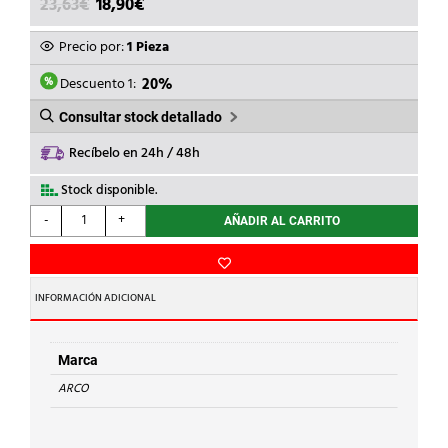
EL
EL
23,63
€
18,90
€
PRECIO
PRECIO
ORIGINAL
ACTUAL
Precio por:
1 Pieza
ERA:
ES:
23,63€.
18,90€.
Descuento 1:
20%
Consultar stock detallado
Recíbelo en 24h / 48h
Stock disponible.
ARCO
-
+
AÑADIR AL CARRITO
-
VALV.H-
H
PALANCA
INFORMACIÓN ADICIONAL
3/4"
TAJO
2000
Marca
cantidad
ARCO