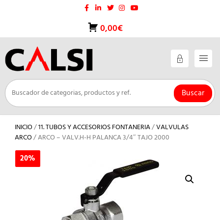
Saltar
al
contenido
0,00€
Buscar
INICIO
/
11. TUBOS Y ACCESORIOS FONTANERIA
/
VALVULAS
ARCO
/ ARCO – VALV.H-H PALANCA 3/4″ TAJO 2000
20%
20%