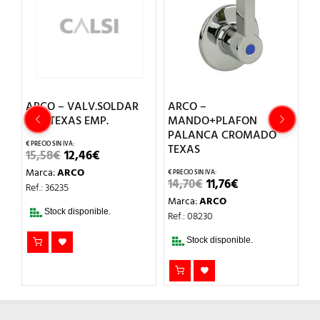
ARCO – VALV.SOLDAR
ARCO –
A
d.28 TEXAS EMP.
MANDO+PLAFON
P
PALANCA CROMADO
2
TEXAS
EL
EL
15,58
€
12,46
€
O
PRECIO
PRECIO
7
Marca:
ARCO
L
ORIGINAL
ACTUAL
EL
EL
14,70
€
11,76
€
ERA:
ES:
M
Ref.: 36235
PRECIO
PRECIO
15,58€.
12,46€.
Marca:
ARCO
Re
ORIGINAL
ACTUAL
Stock disponible.
ERA:
ES:
Ref.: 08230
14,70€.
11,76€.
Stock disponible.