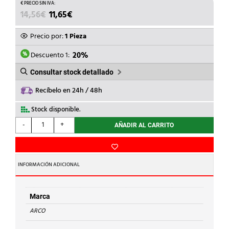
EL
EL
14,56
€
11,65
€
PRECIO
PRECIO
ORIGINAL
ACTUAL
Precio por:
1 Pieza
ERA:
ES:
14,56€.
11,65€.
Descuento 1:
20%
Consultar stock detallado
Recíbelo en 24h / 48h
Stock disponible.
ARCO
-
+
AÑADIR AL CARRITO
-
VALV.SOLDAR
d.15
TEXAS
INFORMACIÓN ADICIONAL
EMP.
cantidad
Marca
ARCO