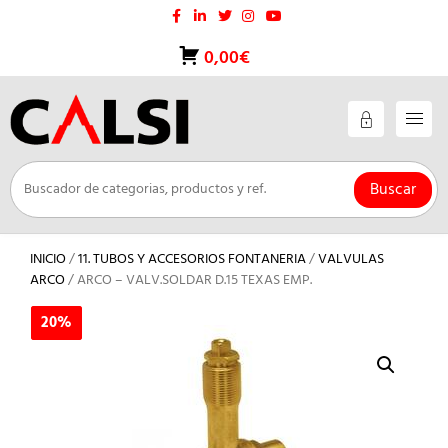
Saltar
al
contenido
0,00€
Buscar
INICIO
/
11. TUBOS Y ACCESORIOS FONTANERIA
/
VALVULAS
ARCO
/ ARCO – VALV.SOLDAR D.15 TEXAS EMP.
20%
20%