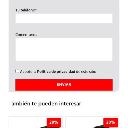
Tu teléfono*
Comentarios
Acepto la
Política de privacidad
de este sitio
También te pueden interesar
%
20%
20%