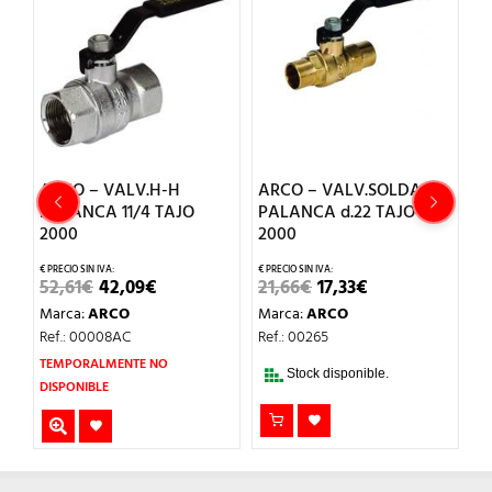
ARCO – VALV.H-H
ARCO – VALV.SOLDAR
A
PALANCA 11/4 TAJO
PALANCA d.22 TAJO
d
2000
2000
1
O
EL
EL
EL
EL
52,61
€
42,09
€
21,66
€
17,33
€
M
AL
PRECIO
PRECIO
PRECIO
PRECIO
Marca:
ARCO
Marca:
ARCO
Re
ORIGINAL
ACTUAL
ORIGINAL
ACTUAL
.
ERA:
ES:
ERA:
ES:
Ref.: 00008AC
Ref.: 00265
52,61€.
42,09€.
21,66€.
17,33€.
TEMPORALMENTE NO
Stock disponible.
DISPONIBLE