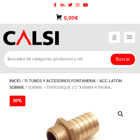
Saltar
al
contenido
0,00€
Buscar
INICIO
/
11. TUBOS Y ACCESORIOS FONTANERIA
/
ACC. LATON
SOBIME
/ SOBIME – ENTRONQUE 1/2″X18MM P/MGRA.
30%
30%