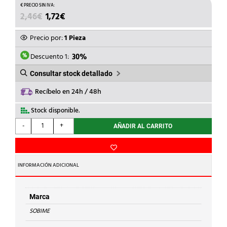
EL
EL
2,46
€
1,72
€
PRECIO
PRECIO
ORIGINAL
ACTUAL
Precio por:
1 Pieza
ERA:
ES:
2,46€.
1,72€.
Descuento 1:
30%
Consultar stock detallado
Recíbelo en 24h / 48h
Stock disponible.
SOBIME
-
+
AÑADIR AL CARRITO
-
ENTRONQUE
1/2"x18mm
P/MGRA.
INFORMACIÓN ADICIONAL
cantidad
Marca
SOBIME