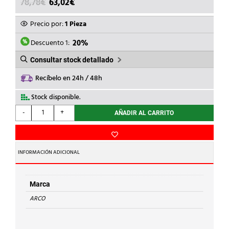
EL
EL
78,78
€
63,02
€
PRECIO
PRECIO
ORIGINAL
ACTUAL
Precio por:
1 Pieza
ERA:
ES:
78,78€.
63,02€.
Descuento 1:
20%
Consultar stock detallado
Recíbelo en 24h / 48h
Stock disponible.
ARCO
-
+
AÑADIR AL CARRITO
-
VALV.H-
H
PALANCA
INFORMACIÓN ADICIONAL
11/2
TAJO
2000
Marca
cantidad
ARCO