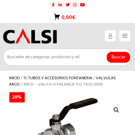
Saltar
al
contenido
0,00€
Buscar
INICIO
/
11. TUBOS Y ACCESORIOS FONTANERIA
/
VALVULAS
ARCO
/ ARCO – VALV.H-H PALANCA 11/2 TAJO 2000
20%
20%