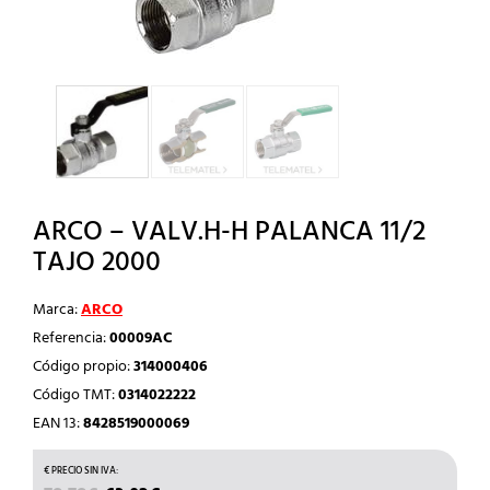
ARCO – VALV.H-H PALANCA 11/2
TAJO 2000
Marca:
ARCO
Referencia:
00009AC
Código propio:
314000406
Código TMT:
0314022222
EAN 13:
8428519000069