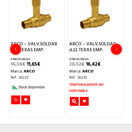
ARCO – VALV.SOLDAR
ARCO – VALV.SOLDAR
A
d.18 TEXAS EMP.
d.22 TEXAS EMP.
M
P
T
EL
EL
EL
EL
14,56
€
11,65
€
20,52
€
16,42
€
O
PRECIO
PRECIO
PRECIO
PRECIO
Marca:
ARCO
Marca:
ARCO
L
ORIGINAL
ACTUAL
ORIGINAL
ACTUAL
1
ERA:
ES:
ERA:
ES:
Ref.: 36225
Ref.: 36230
14,56€.
11,65€.
20,52€.
16,42€.
M
TEMPORALMENTE NO
Stock disponible.
Re
DISPONIBLE