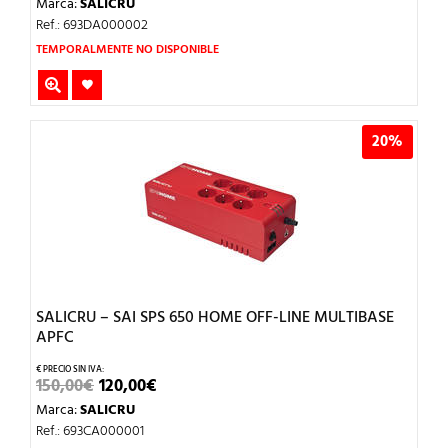
Marca:
SALICRU
ORIGINAL
ACTUAL
ERA:
ES:
Ref.: 693DA000002
195,00€.
156,00€.
TEMPORALMENTE NO DISPONIBLE
20%
SALICRU – SAI SPS 650 HOME OFF-LINE MULTIBASE
APFC
EL
EL
150,00
€
120,00
€
PRECIO
PRECIO
Marca:
SALICRU
ORIGINAL
ACTUAL
ERA:
ES:
Ref.: 693CA000001