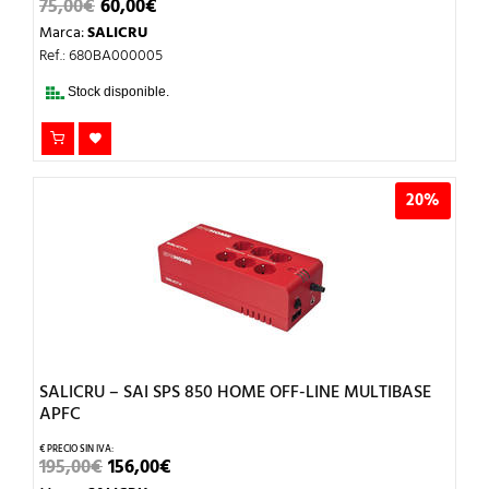
EL
EL
75,00
€
60,00
€
PRECIO
PRECIO
Marca:
SALICRU
ORIGINAL
ACTUAL
ERA:
ES:
Ref.: 680BA000005
75,00€.
60,00€.
Stock disponible.
20%
SALICRU – SAI SPS 850 HOME OFF-LINE MULTIBASE
APFC
EL
EL
195,00
€
156,00
€
PRECIO
PRECIO