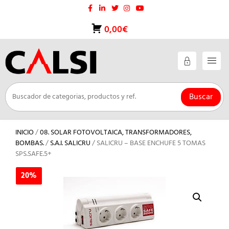
Saltar
al
contenido
0,00€
Buscar
INICIO
/
08. SOLAR FOTOVOLTAICA, TRANSFORMADORES,
BOMBAS.
/
S.A.I. SALICRU
/ SALICRU – BASE ENCHUFE 5 TOMAS
SPS.SAFE.5+
20%
20%