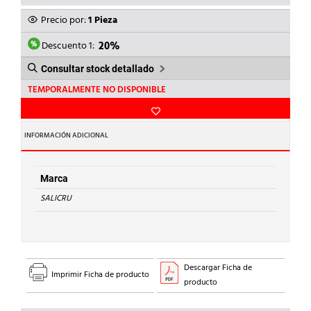
PRECIO
PRECIO
ORIGINAL
ACTUAL
Precio por:
1 Pieza
ERA:
ES:
52,50€.
42,00€.
Descuento 1:
20%
Consultar stock detallado
TEMPORALMENTE NO DISPONIBLE
INFORMACIÓN ADICIONAL
Marca
SALICRU
Descargar Ficha de
Imprimir Ficha de producto
producto