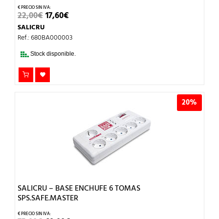
EL
EL
22,00
€
17,60
€
PRECIO
PRECIO
SALICRU
ORIGINAL
ACTUAL
ERA:
ES:
Ref.: 680BA000003
22,00€.
17,60€.
Stock disponible.
20%
SALICRU – BASE ENCHUFE 6 TOMAS
SPS.SAFE.MASTER