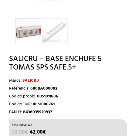
SALICRU – BASE ENCHUFE 5
TOMAS SPS.SAFE.5+
Marca:
SALICRU
Referencia:
680BA000002
Código propio:
0051011606
Código TMT:
0051000261
EAN 13:
8436035920937
EL
EL
52,50
€
42,00
€