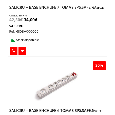
SALICRU – BASE ENCHUFE 7 TOMAS SPS.SAFE.7
Marca:
EL
EL
42,50
€
34,00
€
PRECIO
PRECIO
SALICRU
ORIGINAL
ACTUAL
ERA:
ES:
Ref.: 680BA000006
42,50€.
34,00€.
Stock disponible.
20%
SALICRU – BASE ENCHUFE 6 TOMAS SPS.SAFE.6
Marca: