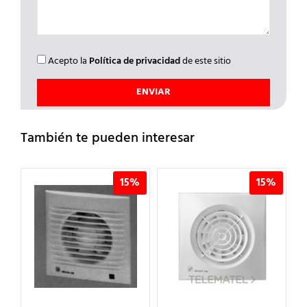
Acepto la
Política de privacidad
de este sitio
También te pueden interesar
%
15%
15%