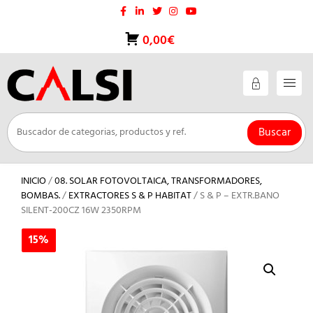
Saltar
al
contenido
0,00€
Buscar
INICIO
/
08. SOLAR FOTOVOLTAICA, TRANSFORMADORES,
BOMBAS.
/
EXTRACTORES S & P HABITAT
/ S & P – EXTR.BANO
SILENT-200CZ 16W 2350RPM
15%
15%