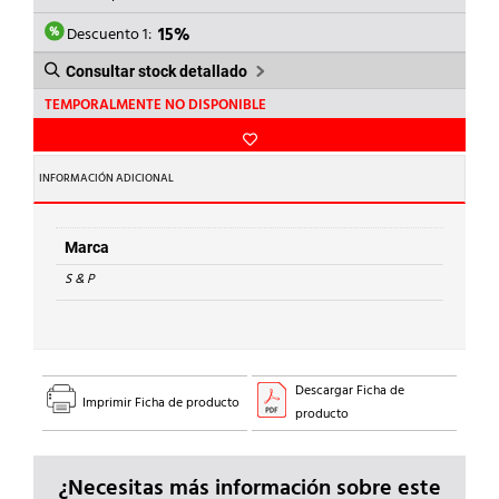
ERA:
ES:
120,23€.
102,20€.
Descuento 1:
15%
Consultar stock detallado
TEMPORALMENTE NO DISPONIBLE
INFORMACIÓN ADICIONAL
Marca
S & P
Descargar Ficha de
Imprimir Ficha de producto
producto
¿Necesitas más información sobre este