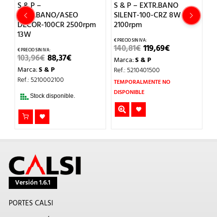
S & P –
S & P – EXTR.BANO
S 
-
EXTR.BANO/ASEO
SILENT-100-CRZ 8W
E
DECOR-100CR 2500rpm
2100rpm
8
13W
EL
EL
140,81
€
119,69
€
9
O
PRECIO
PRECIO
EL
EL
103,96
€
88,37
€
Marca:
S & P
M
AL
ORIGINAL
ACTUAL
PRECIO
PRECIO
ERA:
ES:
Marca:
S & P
Ref.: 5210401500
Re
ORIGINAL
ACTUAL
.
140,81€.
119,69€.
ERA:
ES:
Ref.: 5210002100
TEMPORALMENTE NO
103,96€.
88,37€.
DISPONIBLE
Stock disponible.
Versión 1.6.1
PORTES CALSI