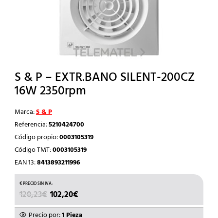
S & P – EXTR.BANO SILENT-200CZ
16W 2350rpm
Marca:
S & P
Referencia:
5210424700
Código propio:
0003105319
Código TMT:
0003105319
EAN 13:
8413893211996
EL
EL
120,23
€
102,20
€
PRECIO
PRECIO
ORIGINAL
ACTUAL
Precio por:
1 Pieza