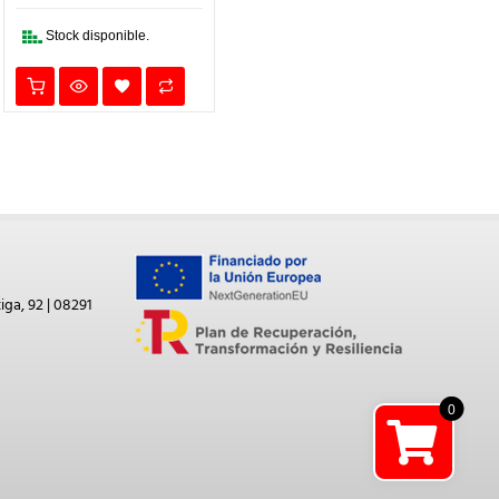
.
42,50€.
34,00€.
Stock disponible.
iga, 92 | 08291
0