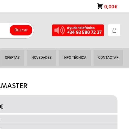
0,00€
Ayuda telefónica
Buscar
+34 93 580 72 37
OFERTAS
NOVEDADES
INFO TÉCNICA
CONTACTAR
E.MASTER
€
EL
O
PRECIO
NAL
ACTUAL
a
ES: