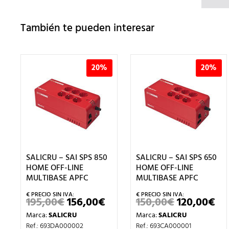
También te pueden interesar
20%
20%
SALICRU – SAI SPS 850
SALICRU – SAI SPS 650
HOME OFF-LINE
HOME OFF-LINE
MULTIBASE APFC
MULTIBASE APFC
195,00
€
156,00
€
150,00
€
120,00
€
EL
EL
EL
EL
PRECIO
PRECIO
PRECIO
PR
Marca:
SALICRU
Marca:
SALICRU
ORIGINAL
ACTUAL
ORIGINAL
AC
ERA:
ES:
ERA:
ES:
Ref.: 693DA000002
Ref.: 693CA000001