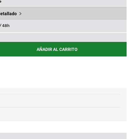
.
60,00€.
%
detallado
 / 48h
AÑADIR AL CARRITO