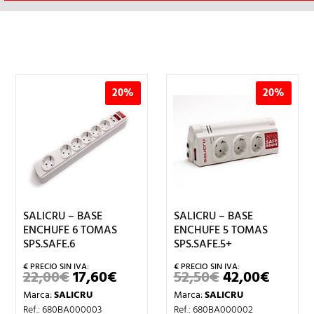
20%
20%
SALICRU – BASE
SALICRU – BASE
ENCHUFE 6 TOMAS
ENCHUFE 5 TOMAS
SPS.SAFE.6
SPS.SAFE.5+
22,00
€
17,60
€
52,50
€
42,00
€
EL
EL
EL
EL
ECIO
PRECIO
PRECIO
PRECIO
PRECI
Marca:
SALICRU
Marca:
SALICRU
TUAL
ORIGINAL
ACTUAL
ORIGINAL
ACTUA
ERA:
ES:
ERA:
ES:
Ref.: 680BA000003
Ref.: 680BA000002