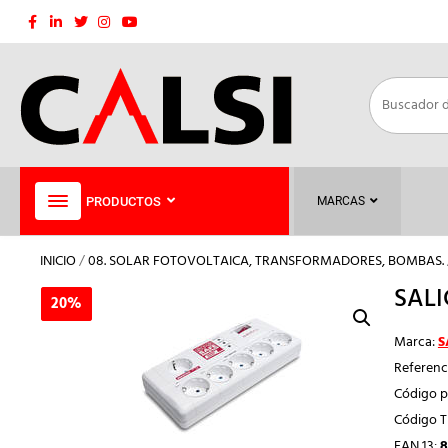
Saltar
al
contenido
PRODUCTOS
MARCAS
INICIO
/
08. SOLAR FOTOVOLTAICA, TRANSFORMADORES, BOMBAS.
SALI
20%
20%
Marca:
S
Referenc
Código p
Código 
EAN 13:
8