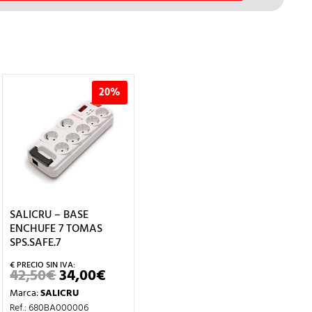
20%
SALICRU – BASE
ENCHUFE 7 TOMAS
SPS.SAFE.7
42,50
€
34,00
€
EL
EL
O
PRECIO
PRECIO
Marca:
SALICRU
L
ORIGINAL
ACTUAL
ERA:
ES:
Ref.: 680BA000006