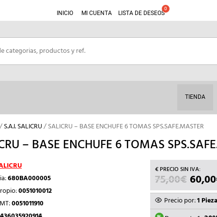
INICIO
MI CUENTA
LISTA DE DESEOS
TIENDA
/
S.A.I. SALICRU
/ SALICRU – BASE ENCHUFE 6 TOMAS SPS.SAFE.MASTER
CRU – BASE ENCHUFE 6 TOMAS SPS.SAF
ALICRU
75,00
€
EL
60,00
ia:
680BA000005
PRECI
ropio:
0051010012
ORIGI
Precio por:
1 Piez
TMT:
0051011910
ERA:
436035920914