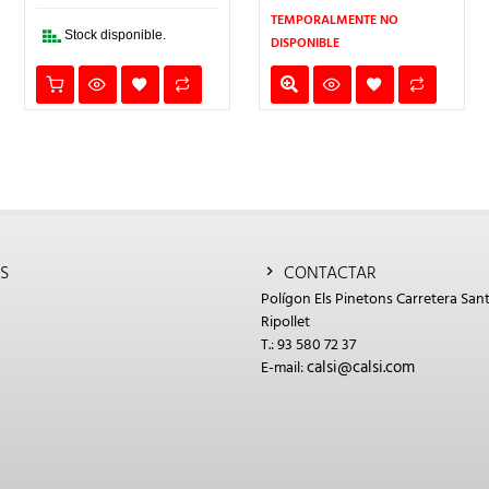
,00€.
22,00€.
17,60€.
52,50€.
42,00€
TEMPORALMENTE NO
Stock disponible.
DISPONIBLE
S
CONTACTAR
Polígon Els Pinetons Carretera Sant
Ripollet
T.: 93 580 72 37
calsi@calsi.com
E-mail: