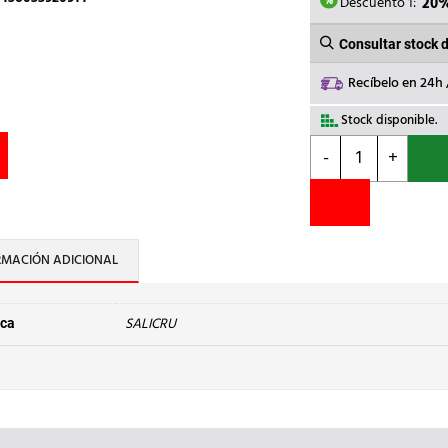
75,00€
Descuento 1:
20
Consultar stock 
Recíbelo en 24h
Stock disponible.
SALICRU
-
+
-
BASE
ENCHUFE
6
TOMAS
RMACIÓN ADICIONAL
SPS.SAFE.MASTER
cantidad
SALICRU
ca