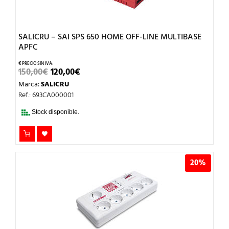
SALICRU – SAI SPS 650 HOME OFF-LINE MULTIBASE
APFC
EL
EL
150,00
€
120,00
€
PRECIO
PRECIO
Marca:
SALICRU
ORIGINAL
ACTUAL
ERA:
ES:
Ref.: 693CA000001
150,00€.
120,00€.
Stock disponible.
20%