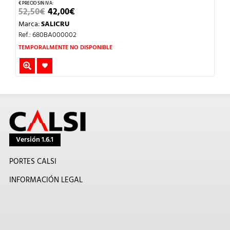
EL
EL
52,50
€
42,00
€
PRECIO
PRECIO
Marca:
SALICRU
ORIGINAL
ACTUAL
ERA:
ES:
Ref.: 680BA000002
52,50€.
42,00€.
TEMPORALMENTE NO DISPONIBLE
Versión 1.6.1
PORTES CALSI
INFORMACIÓN LEGAL