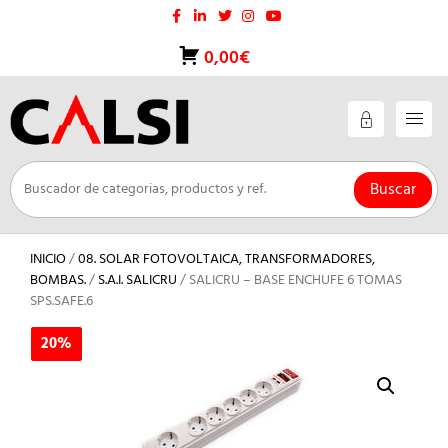
Saltar
al
contenido
0,00€
Buscar
INICIO
/
08. SOLAR FOTOVOLTAICA, TRANSFORMADORES,
BOMBAS.
/
S.A.I. SALICRU
/ SALICRU – BASE ENCHUFE 6 TOMAS
SPS.SAFE.6
20%
20%