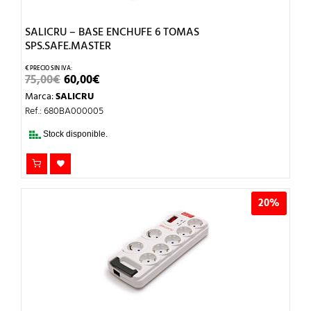
SALICRU – BASE ENCHUFE 6 TOMAS
SPS.SAFE.MASTER
EL
EL
75,00
€
60,00
€
PRECIO
PRECIO
Marca:
SALICRU
ORIGINAL
ACTUAL
ERA:
ES:
Ref.: 680BA000005
75,00€.
60,00€.
Stock disponible.
20%