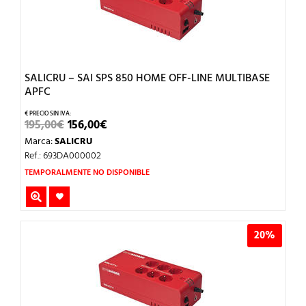
SALICRU – SAI SPS 850 HOME OFF-LINE MULTIBASE
APFC
EL
EL
195,00
€
156,00
€
PRECIO
PRECIO
Marca:
SALICRU
ORIGINAL
ACTUAL
ERA:
ES:
Ref.: 693DA000002
195,00€.
156,00€.
TEMPORALMENTE NO DISPONIBLE
20%