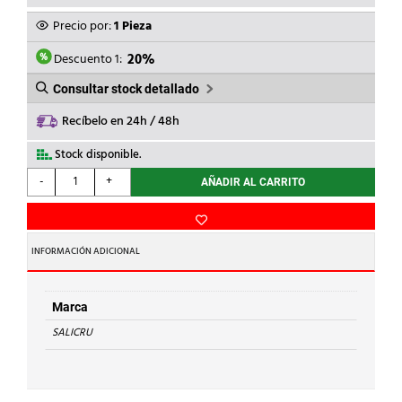
PRECIO
PRECIO
ORIGINAL
ACTUAL
Precio por:
1 Pieza
ERA:
ES:
22,00€.
17,60€.
Descuento 1:
20%
Consultar stock detallado
Recíbelo en 24h / 48h
Stock disponible.
SALICRU
-
+
AÑADIR AL CARRITO
-
BASE
ENCHUFE
6
INFORMACIÓN ADICIONAL
TOMAS
SPS.SAFE.6
cantidad
Marca
SALICRU