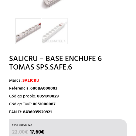
SALICRU – BASE ENCHUFE 6
TOMAS SPS.SAFE.6
Marca:
SALICRU
Referencia:
680BA000003
Código propio:
0051010029
Código TMT:
0051000087
EAN 13:
8436035920921
EL
EL
22,00
€
17,60
€