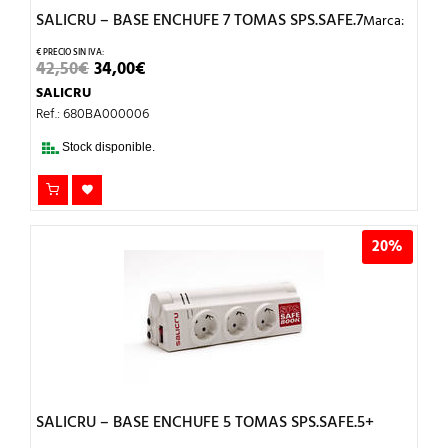
SALICRU – BASE ENCHUFE 7 TOMAS SPS.SAFE.7
Marca:
EL
EL
42,50
€
34,00
€
PRECIO
PRECIO
SALICRU
ORIGINAL
ACTUAL
ERA:
ES:
Ref.: 680BA000006
42,50€.
34,00€.
Stock disponible.
20%
SALICRU – BASE ENCHUFE 5 TOMAS SPS.SAFE.5+