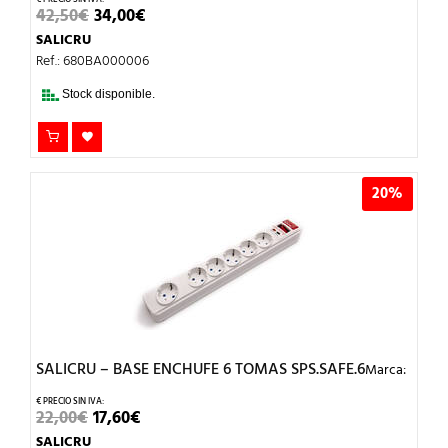
EL
EL
42,50
€
34,00
€
PRECIO
PRECIO
SALICRU
ORIGINAL
ACTUAL
ERA:
ES:
Ref.: 680BA000006
42,50€.
34,00€.
Stock disponible.
20%
SALICRU – BASE ENCHUFE 6 TOMAS SPS.SAFE.6
Marca:
EL
EL
22,00
€
17,60
€
PRECIO
PRECIO
SALICRU