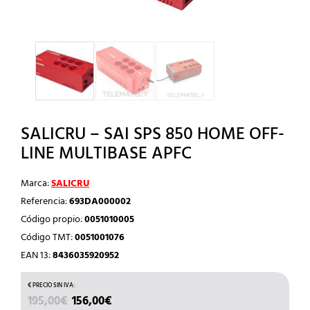
SALICRU – SAI SPS 850 HOME OFF-
LINE MULTIBASE APFC
Marca:
SALICRU
Referencia:
693DA000002
Código propio:
0051010005
Código TMT:
0051001076
EAN 13:
8436035920952
EL
EL
195,00
€
156,00
€