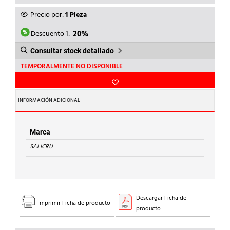
PRECIO
PRECIO
ORIGINAL
ACTUAL
Precio por:
1 Pieza
ERA:
ES:
195,00€.
156,00€.
Descuento 1:
20%
Consultar stock detallado
TEMPORALMENTE NO DISPONIBLE
INFORMACIÓN ADICIONAL
Marca
SALICRU
Descargar Ficha de
Imprimir Ficha de producto
producto