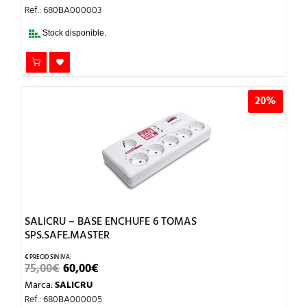
ORIGINAL
ACTUAL
ERA:
ES:
Ref.: 680BA000003
22,00€.
17,60€.
Stock disponible.
20%
SALICRU – BASE ENCHUFE 6 TOMAS
SPS.SAFE.MASTER
EL
EL
75,00
€
60,00
€
PRECIO
PRECIO
Marca:
SALICRU
ORIGINAL
ACTUAL
ERA:
ES:
Ref.: 680BA000005