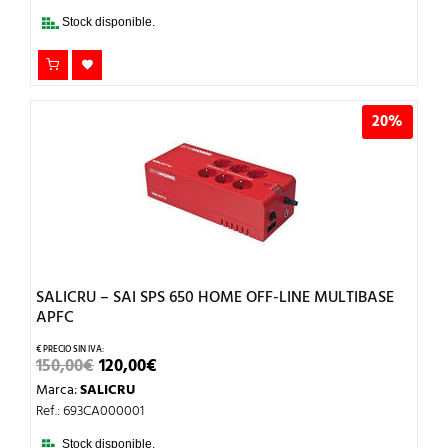
75,00€.
60,00€.
Stock disponible.
20%
SALICRU – SAI SPS 650 HOME OFF-LINE MULTIBASE
APFC
EL
EL
150,00
€
120,00
€
PRECIO
PRECIO
Marca:
SALICRU
ORIGINAL
ACTUAL
ERA:
ES:
Ref.: 693CA000001
150,00€.
120,00€.
Stock disponible.