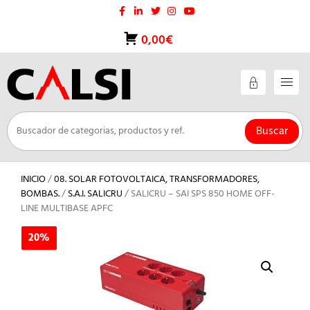
Saltar
al
contenido
0,00€
Buscar
INICIO
/
08. SOLAR FOTOVOLTAICA, TRANSFORMADORES,
BOMBAS.
/
S.A.I. SALICRU
/ SALICRU – SAI SPS 850 HOME OFF-
LINE MULTIBASE APFC
20%
20%