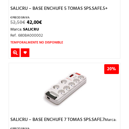
SALICRU – BASE ENCHUFE 5 TOMAS SPS.SAFE.5+
EL
EL
52,50
€
42,00
€
PRECIO
PRECIO
Marca:
SALICRU
ORIGINAL
ACTUAL
ERA:
ES:
Ref.: 680BA000002
52,50€.
42,00€.
TEMPORALMENTE NO DISPONIBLE
20%
SALICRU – BASE ENCHUFE 7 TOMAS SPS.SAFE.7
Marca: