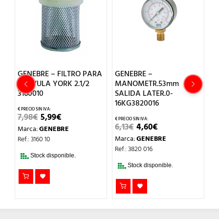
GENEBRE – FILTRO PARA
GENEBRE –
G
VALVULA YORK 2.1/2
MANOMETR.53mm
E
3160010
SALIDA LATER.0-
A
16KG3820016
4
EL
EL
7,98
€
5,99
€
PRECIO
PRECIO
EL
EL
6,13
€
4,60
€
1
Marca:
GENEBRE
ORIGINAL
ACTUAL
PRECIO
PRECIO
ERA:
ES:
Marca:
GENEBRE
M
Ref.: 3160 10
ORIGINAL
ACTUAL
7,98€.
5,99€.
ERA:
ES:
Ref.: 3820 016
Re
6,13€.
4,60€.
Stock disponible.
T
Stock disponible.
DI