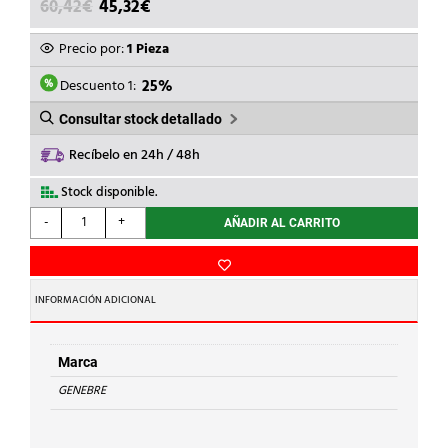
EL
EL
60,42
€
45,32
€
PRECIO
PRECIO
ORIGINAL
ACTUAL
Precio por:
1 Pieza
ERA:
ES:
60,42€.
45,32€.
Descuento 1:
25%
Consultar stock detallado
Recíbelo en 24h / 48h
Stock disponible.
GENEBRE
-
+
AÑADIR AL CARRITO
-
MANGUITO
ANTIELECTROLISIS
2.1/2''
INFORMACIÓN ADICIONAL
cantidad
Marca
GENEBRE