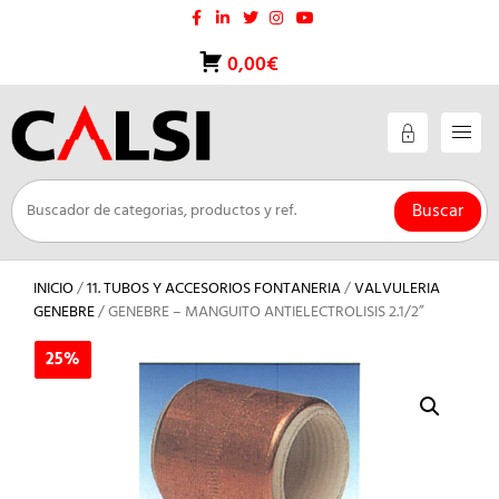
Saltar
al
contenido
0,00€
Buscar
INICIO
/
11. TUBOS Y ACCESORIOS FONTANERIA
/
VALVULERIA
GENEBRE
/ GENEBRE – MANGUITO ANTIELECTROLISIS 2.1/2”
25%
25%