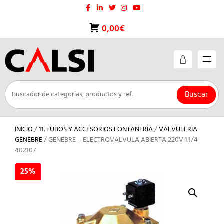
Saltar
al
contenido
0,00€
Buscar
INICIO
/
11. TUBOS Y ACCESORIOS FONTANERIA
/
VALVULERIA
GENEBRE
/ GENEBRE – ELECTROVALVULA ABIERTA 220V 1.1/4
402107
25%
25%