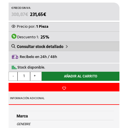
EL
EL
308,87
€
231,65
€
PRECIO
PRECIO
ORIGINAL
ACTUAL
Precio por:
1 Pieza
ERA:
ES:
308,87€.
231,65€.
Descuento 1:
25%
Consultar stock detallado
Recíbelo en 24h / 48h
Stock disponible.
GENEBRE
-
+
AÑADIR AL CARRITO
-
ELECTROVALVULA
ABIERTA
220V
INFORMACIÓN ADICIONAL
1.1/4
402107
cantidad
Marca
GENEBRE