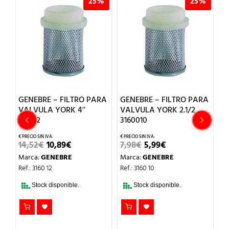
%
25%
25%
GENEBRE – FILTRO PARA
GENEBRE – FILTRO PARA
G
VALVULA YORK 4″
VALVULA YORK 2.1/2
E
316012
3160010
C
4
EL
EL
EL
EL
14,52
€
10,89
€
7,98
€
5,99
€
PRECIO
PRECIO
PRECIO
PRECIO
7
Marca:
GENEBRE
Marca:
GENEBRE
ORIGINAL
ACTUAL
ORIGINAL
ACTUAL
ERA:
ES:
ERA:
ES:
M
Ref.: 3160 12
Ref.: 3160 10
14,52€.
10,89€.
7,98€.
5,99€.
Re
Stock disponible.
Stock disponible.