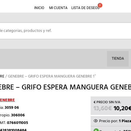
INICIO
MI CUENTA
LISTA DE DESEOS
TIENDA
RE
/ GENEBRE – GRIFO ESPERA MANGUERA GENEBRE 1″
BRE – GRIFO ESPERA MANGUERA GENEB
ENEBRE
13,60
€
EL
10,20
ia:
3059 06
PRECI
ropio:
306006
ORIGI
Precio por:
1 Piez
TMT:
0766011005
ERA:
428381008484