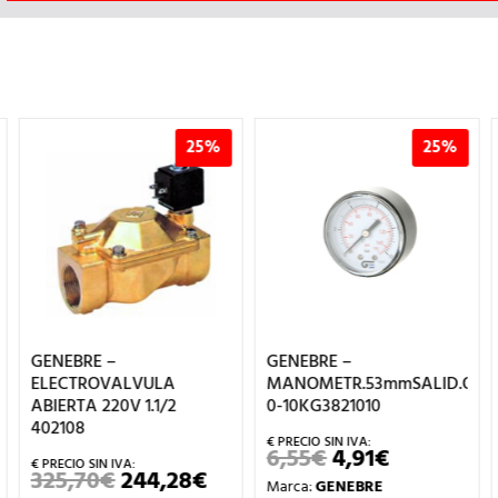
25%
25%
GENEBRE –
GENEBRE –
ELECTROVALVULA
MANOMETR.53mmSALID.OPO
ABIERTA 220V 1.1/2
0-10KG3821010
402108
6,55
€
4,91
€
EL
EL
PRECIO
PRECIO
325,70
€
244,28
€
EL
EL
Marca:
GENEBRE
ORIGINAL
ACTUAL