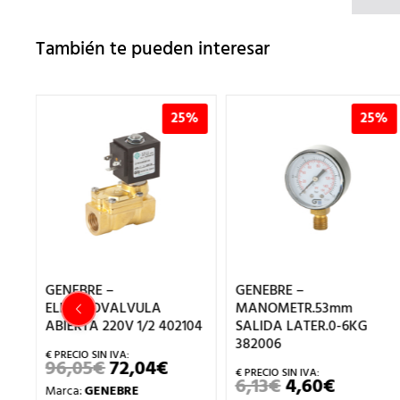
También te pueden interesar
%
25%
25%
GENEBRE –
GENEBRE –
ELECTROVALVULA
MANOMETR.53mm
105
ABIERTA 220V 1/2 402104
SALIDA LATER.0-6KG
382006
96,05
€
72,04
€
EL
EL
EL
PRECIO
PRECIO
PRECIO
6,13
€
4,60
€
EL
EL
Marca:
GENEBRE
L
ACTUAL
ORIGINAL
ACTUAL