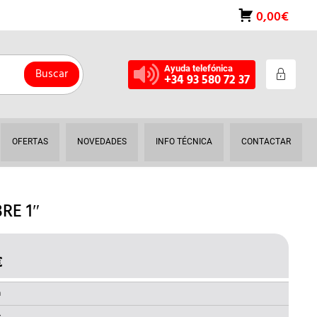
0,00€
Ayuda telefónica
Buscar
+34 93 580 72 37
OFERTAS
NOVEDADES
INFO TÉCNICA
CONTACTAR
RE 1″
€
EL
O
PRECIO
NAL
ACTUAL
a
ES: