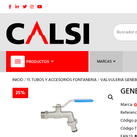
Saltar
al
contenido
PRODUCTOS
MARCAS
INICIO
/
11. TUBOS Y ACCESORIOS FONTANERIA
/
VALVULERIA GENEB
GENE
25%
25%
Marca:
G
Referenc
Código p
Código 
EAN 13:
8