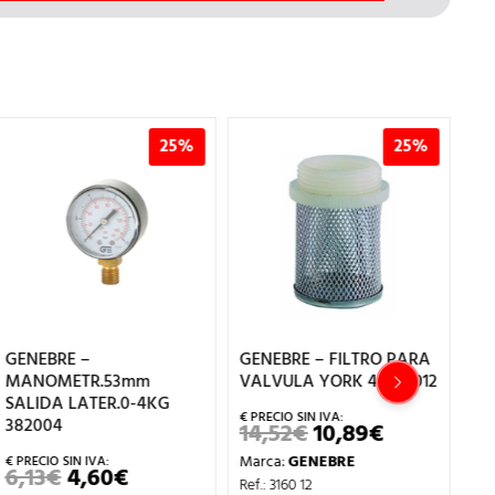
25%
25%
GE
GENEBRE –
GENEBRE – FILTRO PARA
M
STER
MANOMETR.53mm
VALVULA YORK 4″ 316012
3/
SALIDA LATER.0-4KG
382004
14,52
€
10,89
€
EL
EL
8
PRECIO
PRECIO
Marca:
GENEBRE
ORIGINAL
ACTUAL
Ma
6,13
€
4,60
€
EL
EL
ERA:
ES:
Ref.: 3160 12
Ref