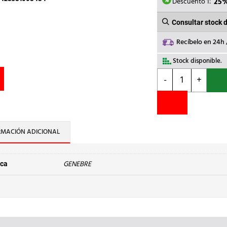
13,60€.
Descuento 1:
25
Consultar stock 
Recíbelo en 24h
Stock disponible.
GENEBRE
-
+
-
GRIFO
ESPERA
MANGUERA
GENEBRE
RMACIÓN ADICIONAL
1"
cantidad
GENEBRE
ca