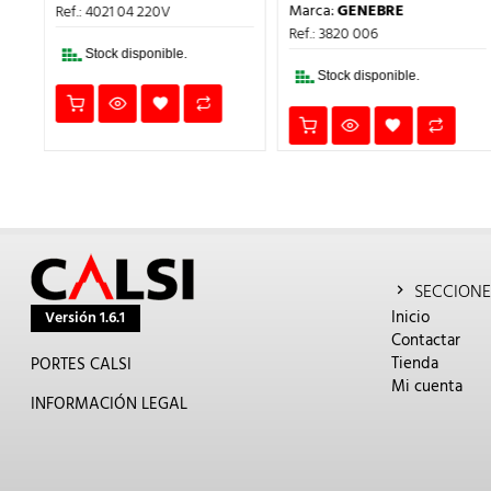
PRECIO
PRECIO
ES:
ERA:
ES:
Marca:
GENEBRE
Ref.: 4021 04 220V
ORIGINAL
ACTUA
100,79€.
96,05€.
72,04€.
ERA:
ES:
Ref.: 3820 006
6,13€.
4,60€.
Stock disponible.
Stock disponible.
SECCIONE
Inicio
Versión 1.6.1
Contactar
Tienda
PORTES CALSI
Mi cuenta
INFORMACIÓN LEGAL