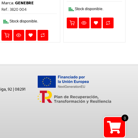
PRECIO
PRECIO
14,52€.
10,89€.
Marca:
GENEBRE
ORIGINAL
ACTUAL
ERA:
ES:
Ref.: 3820 004
Stock disponible.
6,13€.
4,60€.
Stock disponible.
iga, 92 | 08291
0