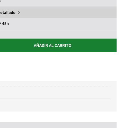
10,20€.
%
detallado
 / 48h
AÑADIR AL CARRITO