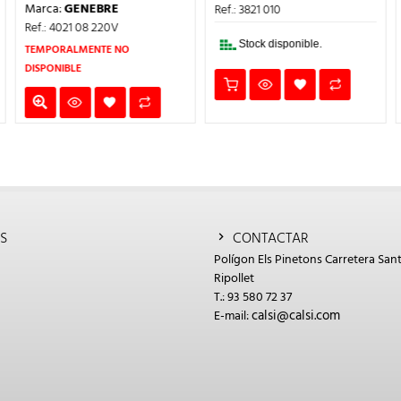
PRECIO
PRECIO
ERA:
ES:
Marca:
GENEBRE
Ref.: 3821 010
L
ORIGINAL
ACTUAL
6,55€.
4,91€.
ERA:
ES:
Ref.: 4021 08 220V
325,70€.
244,28€.
Stock disponible.
TEMPORALMENTE NO
DISPONIBLE
S
CONTACTAR
Polígon Els Pinetons Carretera Sant
Ripollet
T.: 93 580 72 37
calsi@calsi.com
E-mail: