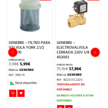
GENEBRE – FILTRO PARA
GENEBRE –
G
VALVULA YORK 2.1/2
ELECTROVALVULA
M
3160010
CERRADA 220V 3/8
S
402003
1
EL
EL
7,98
€
5,99
€
PRECIO
PRECIO
EL
EL
77,15
€
57,86
€
6,
Marca:
GENEBRE
ORIGINAL
ACTUAL
IO
PRECIO
PRECIO
ERA:
ES:
Marca:
GENEBRE
M
Ref.: 3160 10
UAL
ORIGINAL
ACTUAL
7,98€.
5,99€.
ERA:
ES:
Ref.: 4020 03 220V
Re
79€.
77,15€.
57,86€.
Stock disponible.
TEMPORALMENTE NO
DISPONIBLE
EN BREVE VOLVERÁ A ESTAR
DISPONIBLE