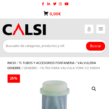
Saltar
al
contenido
0,00€
Buscar
INICIO
/
11. TUBOS Y ACCESORIOS FONTANERIA
/
VALVULERIA
GENEBRE
/ GENEBRE – FILTRO PARA VALVULA YORK 1/2 316004
25%
25%