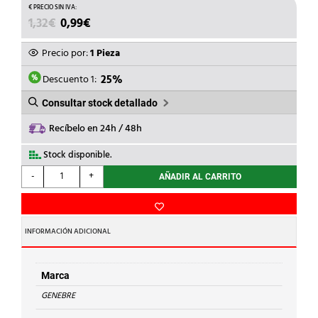
EL
EL
1,32
€
0,99
€
PRECIO
PRECIO
ORIGINAL
ACTUAL
Precio por:
1 Pieza
ERA:
ES:
1,32€.
0,99€.
Descuento 1:
25%
Consultar stock detallado
Recíbelo en 24h / 48h
Stock disponible.
GENEBRE
-
+
AÑADIR AL CARRITO
-
FILTRO
PARA
VALVULA
INFORMACIÓN ADICIONAL
YORK
1/2
316004
Marca
cantidad
GENEBRE