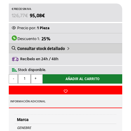
EL
EL
126,77
€
95,08
€
PRECIO
PRECIO
ORIGINAL
ACTUAL
Precio por:
1 Pieza
ERA:
ES:
126,77€.
95,08€.
Descuento 1:
25%
Consultar stock detallado
Recíbelo en 24h / 48h
Stock disponible.
GENEBRE
-
+
AÑADIR AL CARRITO
-
ELECTROVALVULA
CERRADA
220V
INFORMACIÓN ADICIONAL
1''
402006
cantidad
Marca
GENEBRE