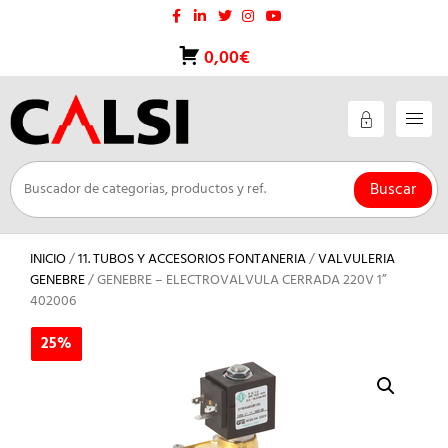
Saltar
al
contenido
0,00€
Buscar
INICIO
/
11. TUBOS Y ACCESORIOS FONTANERIA
/
VALVULERIA
GENEBRE
/ GENEBRE – ELECTROVALVULA CERRADA 220V 1”
402006
25%
25%