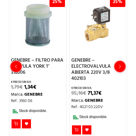
%
25%
25%
GENEBRE – FILTRO PARA
GENEBRE –
G
VALVULA YORK 1″
ELECTROVALVULA
E
316006
ABIERTA 220V 3/8
C
402103
4
EL
EL
1,79
€
1,34
€
PRECIO
PRECIO
EL
EL
95,16
€
71,37
€
2
Marca:
GENEBRE
ORIGINAL
ACTUAL
PRECIO
PRECIO
ERA:
ES:
Marca:
GENEBRE
M
Ref.: 3160 06
ORIGINAL
ACTUAL
1,79€.
1,34€.
ERA:
ES:
Ref.: 4021 03 220V
Re
95,16€.
71,37€.
Stock disponible.
T
Stock disponible.
DI