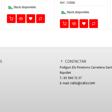
1,66€.
1,33€.
ERA:
ES:
Ref.: 01888
1,22€.
0,98€.
Stock disponible.
Stock disponible.
S
CONTACTAR
Polígon Els Pinetons Carretera Sant
Ripollet
T.: 93 580 72 37
calsi@calsi.com
E-mail: