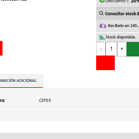
2,88€.
2
Descuento 1:
20
Consultar stock 
Recíbelo en 24h
Stock disponible.
CEPEX
-
+
-
MACHON
DOBLE
ROSCA
PVC
RMACIÓN ADICIONAL
2''
cantidad
CEPEX
ca