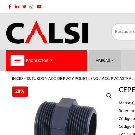
Saltar
al
contenido
PRODUCTOS
MARCAS
INICIO
/
12. TUBOS Y ACC. DE PVC Y POLIETILENO
/
ACC. PVC ASTRAL
CEPE
20%
20%
Marca:
C
Referenc
Código p
Código 
EAN 13:
8