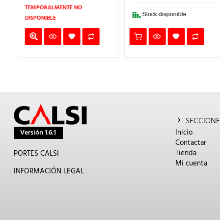
€.
7,01€.
5,61€.
4,45€.
3,56€.
TEMPORALMENTE NO
Stock disponible.
DISPONIBLE
SECCIONE
Inicio
Versión 1.6.1
Contactar
Tienda
PORTES CALSI
Mi cuenta
INFORMACIÓN LEGAL