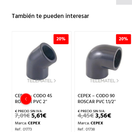
También te pueden interesar
%
20%
20%
CEPEX – CODO 45
CEPEX – CODO 90
ROSCAR PVC 2″
ROSCAR PVC 1.1/2″
7,01
€
5,61
€
4,45
€
3,56
€
EL
EL
EL
EL
IO
PRECIO
PRECIO
PRECIO
PRECIO
Marca:
CEPEX
Marca:
CEPEX
UAL
ORIGINAL
ACTUAL
ORIGINAL
ACTUA
ERA:
ES:
ERA:
ES:
Ref.: 01773
Ref.: 01738