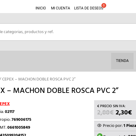
INICIO
MI CUENTA
LISTA DE DESEOS
TIENDA
/ CEPEX – MACHON DOBLE ROSCA PVC 2”
X – MACHON DOBLE ROSCA PVC 2”
EPEX
2,88
€
EL
2,30
€
E
ia:
02117
PRECIO
P
ropio:
769006175
ORIGIN
A
Precio por:
1 Piez
TMT:
0661005849
ERA:
E
435099204152