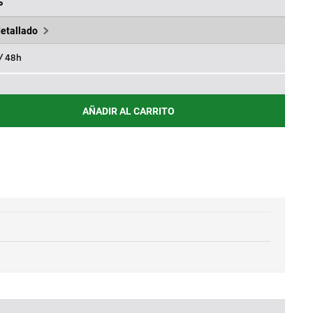
,30€.
%
detallado
 / 48h
AÑADIR AL CARRITO