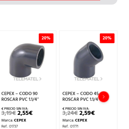
20%
20%
CEPEX – CODO 90
CEPEX – CODO 45
CE
ROSCAR PVC 1.1/4″
ROSCAR PVC 1.1/4″
RO
3,19
€
2,55
€
3,24
€
2,59
€
2
EL
EL
EL
EL
PRECIO
PRECIO
PRECIO
PRECIO
Marca:
CEPEX
Marca:
CEPEX
Ma
ORIGINAL
ACTUAL
ORIGINAL
ACTUAL
ERA:
ES:
ERA:
ES:
Ref.: 01737
Ref.: 01771
Ref