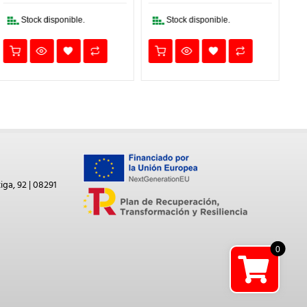
3,19€.
2,55€.
3,24€.
2,59€.
Stock disponible.
Stock disponible.
iga, 92 | 08291
0