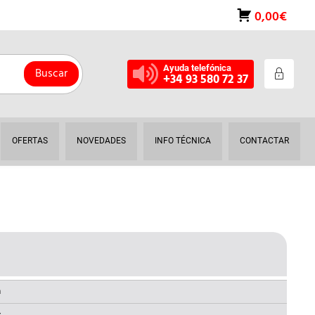
0,00€
Ayuda telefónica
Buscar
+34 93 580 72 37
OFERTAS
NOVEDADES
INFO TÉCNICA
CONTACTAR
L
RECIO
AL
CTUAL
a
S: