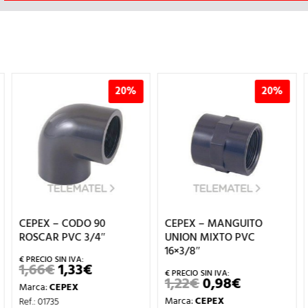
20%
20%
CEPEX – CODO 90
CEPEX – MANGUITO
ROSCAR PVC 3/4″
UNION MIXTO PVC
16×3/8″
1,66
€
1,33
€
EL
EL
PRECIO
PRECIO
1,22
€
0,98
€
EL
EL
Marca:
CEPEX
L
ORIGINAL
ACTUAL
PRECIO
PRECIO
ERA:
ES:
Marca:
CEPEX
Ref.: 01735
ORIGINAL
ACTUAL