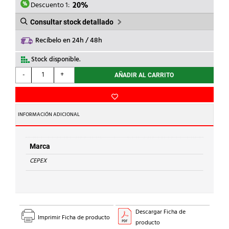
2,26€.
1,81€.
Descuento 1:
20%
Consultar stock detallado
Recíbelo en 24h / 48h
Stock disponible.
CEPEX
-
+
AÑADIR AL CARRITO
-
MACHON
DOBLE
ROSCA
INFORMACIÓN ADICIONAL
PVC
1.1/2''
cantidad
Marca
CEPEX
Descargar Ficha de
Imprimir Ficha de producto
producto