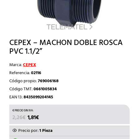
CEPEX – MACHON DOBLE ROSCA
PVC 1.1/2”
Marca:
CEPEX
Referencia:
02116
Código propio:
769006168
Código TMT:
0661005834
EAN 13:
8435099204145
EL
EL
2,26
€
1,81
€
PRECIO
PRECIO
ORIGINAL
ACTUAL
Precio por:
1 Pieza
ERA:
ES: