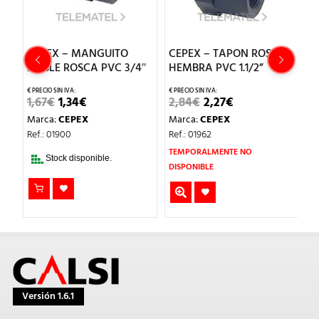
CEPEX – MANGUITO
CEPEX – TAPON ROSCA
C
DOBLE ROSCA PVC 3/4″
HEMBRA PVC 1.1/2”
P
EL
EL
EL
EL
1,67
€
1,34
€
2,84
€
2,27
€
2
PRECIO
PRECIO
PRECIO
PRECIO
Marca:
CEPEX
Marca:
CEPEX
M
ORIGINAL
ACTUAL
ORIGINAL
ACTUAL
ERA:
ES:
ERA:
ES:
Ref.: 01900
Ref.: 01962
Re
1,67€.
1,34€.
2,84€.
2,27€.
TEMPORALMENTE NO
Stock disponible.
DISPONIBLE
Versión 1.6.1