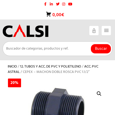
Saltar
al
contenido
0,00€
Buscar
INICIO
/
12. TUBOS Y ACC. DE PVC Y POLIETILENO
/
ACC. PVC
ASTRAL
/ CEPEX – MACHON DOBLE ROSCA PVC 1.1/2”
20%
20%