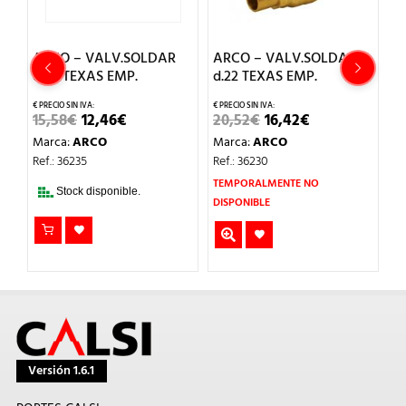
ARCO – VALV.SOLDAR
ARCO – VALV.SOLDAR
A
d.28 TEXAS EMP.
d.22 TEXAS EMP.
P
2
EL
EL
EL
EL
15,58
€
12,46
€
20,52
€
16,42
€
PRECIO
PRECIO
PRECIO
PRECIO
2
Marca:
ARCO
Marca:
ARCO
ORIGINAL
ACTUAL
ORIGINAL
ACTUAL
O
ERA:
ES:
ERA:
ES:
M
Ref.: 36235
Ref.: 36230
AL
15,58€.
12,46€.
20,52€.
16,42€.
Re
TEMPORALMENTE NO
.
Stock disponible.
DISPONIBLE
Versión 1.6.1