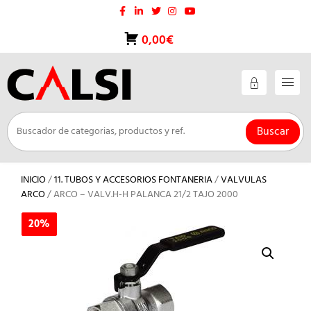
Saltar
al
contenido
0,00€
Buscar
INICIO
/
11. TUBOS Y ACCESORIOS FONTANERIA
/
VALVULAS
ARCO
/ ARCO – VALV.H-H PALANCA 21/2 TAJO 2000
20%
20%