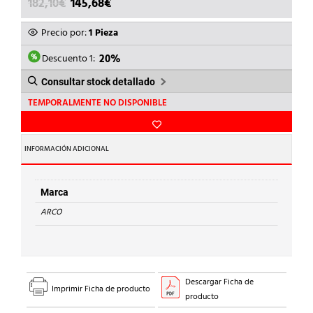
EL
EL
182,10
€
145,68
€
PRECIO
PRECIO
ORIGINAL
ACTUAL
Precio por:
1 Pieza
ERA:
ES:
182,10€.
145,68€.
Descuento 1:
20%
Consultar stock detallado
TEMPORALMENTE NO DISPONIBLE
INFORMACIÓN ADICIONAL
Marca
ARCO
Descargar Ficha de
Imprimir Ficha de producto
producto