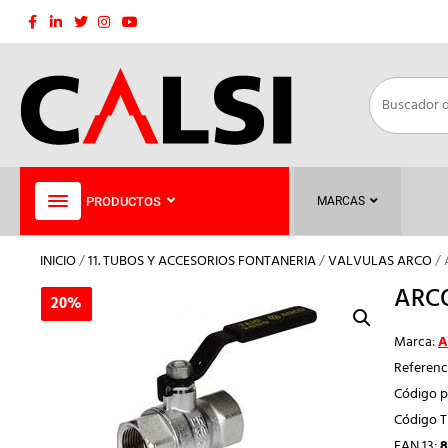
Saltar
al
contenido
PRODUCTOS
MARCAS
INICIO
/
11. TUBOS Y ACCESORIOS FONTANERIA
/
VALVULAS ARCO
/ 
ARCO
20%
20%
Marca:
A
Referenc
Código p
Código 
EAN 13:
8