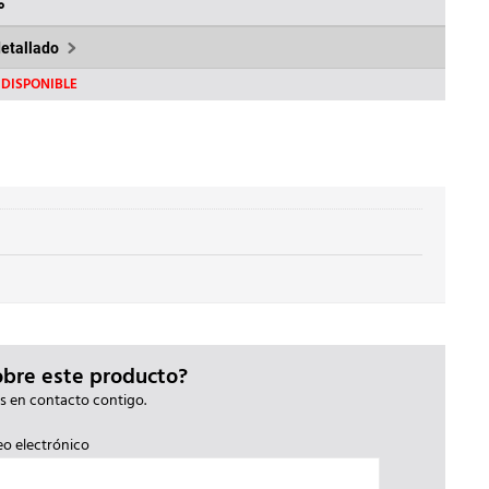
42,09€.
%
detallado
DISPONIBLE
obre este producto?
s en contacto contigo.
eo electrónico