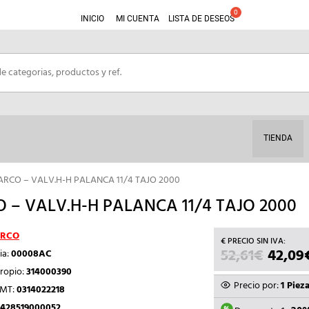
INICIO
MI CUENTA
LISTA DE DESEOS
TIENDA
ARCO – VALV.H-H PALANCA 11/4 TAJO 2000
 – VALV.H-H PALANCA 11/4 TAJO 2000
RCO
52,61
€
EL
42,09
ia:
00008AC
PRECI
ropio:
314000390
ORIGI
Precio por:
1 Piez
TMT:
0314022218
ERA:
428519000052