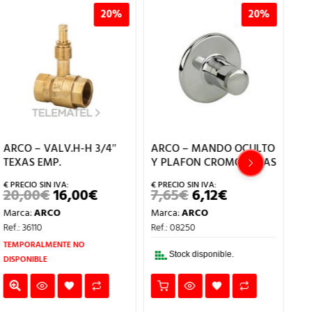
20%
20%
ARCO – VALV.H-H 3/4″
ARCO – MANDO OCULTO
AR
TEXAS EMP.
Y PLAFON CROMO TEXAS
PA
20
20,00
€
16,00
€
7,65
€
6,12
€
EL
EL
EL
EL
PRECIO
PRECIO
PRECIO
PRECIO
2
Marca:
ARCO
Marca:
ARCO
ORIGINAL
ACTUAL
ORIGINAL
ACTUAL
O
ERA:
ES:
ERA:
ES:
Ma
Ref.: 36110
Ref.: 08250
AL
20,00€.
16,00€.
7,65€.
6,12€.
Re
TEMPORALMENTE NO
€.
Stock disponible.
DISPONIBLE