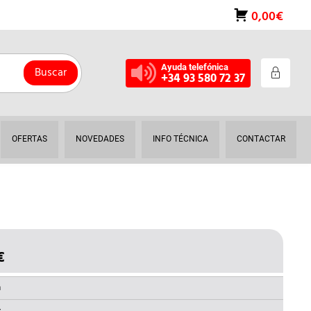
0,00€
Ayuda telefónica
Buscar
+34 93 580 72 37
OFERTAS
NOVEDADES
INFO TÉCNICA
CONTACTAR
€
EL
O
PRECIO
NAL
ACTUAL
a
ES: