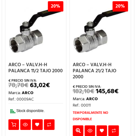
20%
20%
ARCO – VALV.H-H
ARCO – VALV.H-H
PALANCA 11/2 TAJO 2000
PALANCA 21/2 TAJO
2000
78,78
€
63,02
€
EL
EL
PRECIO
PRECIO
182,10
€
145,68
€
EL
EL
Marca:
ARCO
ORIGINAL
ACTUAL
PRECIO
PRECI
ERA:
ES:
Marca:
ARCO
Ref.: 00009AC
ORIGINAL
ACTU
O
78,78€.
63,02€.
ERA:
ES:
Ref.: 00011
AL
182,10€.
145,68
Stock disponible.
TEMPORALMENTE NO
.
DISPONIBLE