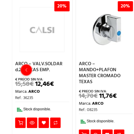
%
20%
20%
ARCO – VALV.SOLDAR
ARCO –
d.28 TEXAS EMP.
MANDO+PLAFON
MASTER CROMADO
TEXAS
15,58
€
12,46
€
EL
EL
PRECIO
PRECIO
Marca:
ARCO
ORIGINAL
ACTUAL
CIO
14,70
€
11,76
€
EL
EL
ERA:
ES:
Ref.: 36235
UAL
PRECIO
PRECI
15,58€.
12,46€.
Marca:
ARCO
ORIGINAL
ACTU
5€.
ERA:
ES:
Ref.: 08235
Stock disponible.
14,70€.
11,76€
Stock disponible.