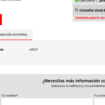
52,61€.
Descuento 1:
20
Consultar stock 
TEMPORALMENTE NO 
RMACIÓN ADICIONAL
ARCO
ca
¿Necesitas más información s
Indícanos tu teléfono y nos pondremo
Tu nombre*
Tu corr