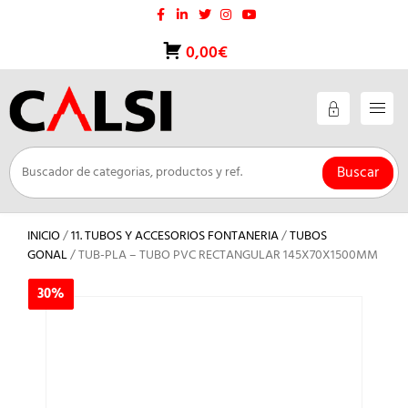
Saltar
al
contenido
0,00€
Buscar
INICIO
/
11. TUBOS Y ACCESORIOS FONTANERIA
/
TUBOS
GONAL
/ TUB-PLA – TUBO PVC RECTANGULAR 145X70X1500MM
30%
30%