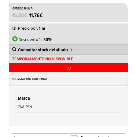
EL
EL
16,80
€
11,76
€
PRECIO
PRECIO
ORIGINAL
ACTUAL
Precio por:
1 m
ERA:
ES:
16,80€.
11,76€.
Descuento 1:
30%
Consultar stock detallado
TEMPORALMENTE NO DISPONIBLE
INFORMACIÓN ADICIONAL
Marca
TUB-PLA