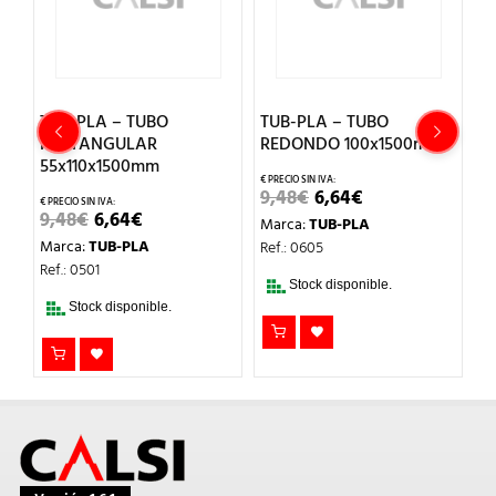
TUB-PLA – TUBO
TUB-PLA – TUBO
T
RECTANGULAR
REDONDO 100x1500mm
R
55x110x1500mm
EL
EL
9,48
€
6,64
€
6
PRECIO
PRECIO
EL
EL
9,48
€
6,64
€
Marca:
TUB-PLA
M
L
ORIGINAL
ACTUAL
PRECIO
PRECIO
ERA:
ES:
Marca:
TUB-PLA
Ref.: 0605
Re
ORIGINAL
ACTUAL
9,48€.
6,64€.
ERA:
ES:
Ref.: 0501
9,48€.
6,64€.
Stock disponible.
Stock disponible.