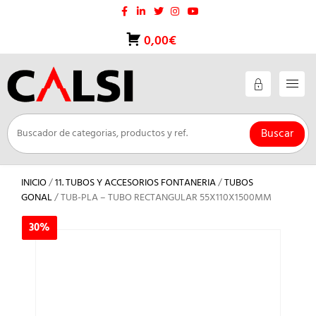
Saltar
al
contenido
0,00€
Buscar
INICIO
/
11. TUBOS Y ACCESORIOS FONTANERIA
/
TUBOS
GONAL
/ TUB-PLA – TUBO RECTANGULAR 55X110X1500MM
30%
30%