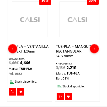
%
30%
30%
TUB-PLA – VENTANILLA
TUB-PLA – MANGUITO
T
5º
PVC EXT,120mm
RECTANGULAR
R
145x70mm
6
EL
EL
6,66
€
4,66
€
PRECIO
PRECIO
EL
EL
3,15
€
2,21
€
3
Marca:
TUB-PLA
ORIGINAL
ACTUAL
PRECIO
PRECIO
ERA:
ES:
Marca:
TUB-PLA
M
Ref.: 0852
ORIGINAL
ACTUAL
6,66€.
4,66€.
ERA:
ES:
Ref.: 0810
Re
3,15€.
2,21€.
Stock disponible.
Stock disponible.