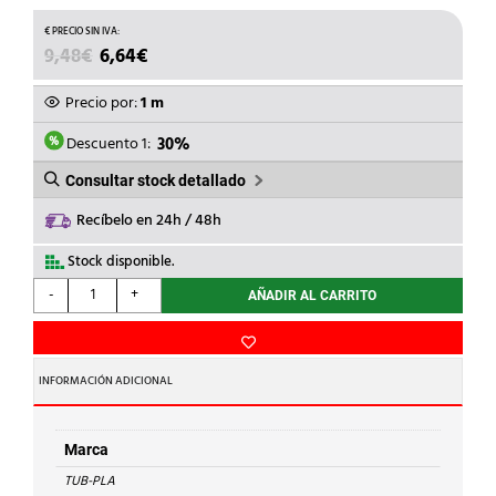
EL
EL
9,48
€
6,64
€
PRECIO
PRECIO
ORIGINAL
ACTUAL
Precio por:
1 m
ERA:
ES:
9,48€.
6,64€.
Descuento 1:
30%
Consultar stock detallado
Recíbelo en 24h / 48h
Stock disponible.
TUB-
-
+
AÑADIR AL CARRITO
PLA
-
TUBO
RECTANGULAR
INFORMACIÓN ADICIONAL
55x110x1500mm
cantidad
Marca
TUB-PLA