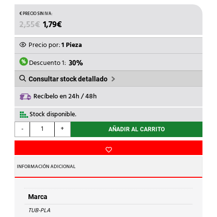
EL
EL
2,55
€
1,79
€
PRECIO
PRECIO
ORIGINAL
ACTUAL
Precio por:
1 Pieza
ERA:
ES:
2,55€.
1,79€.
Descuento 1:
30%
Consultar stock detallado
Recíbelo en 24h / 48h
Stock disponible.
TUB-
-
+
AÑADIR AL CARRITO
PLA
-
BRIDA
REDONDA
INFORMACIÓN ADICIONAL
PLASTICA
16x110mm
cantidad
Marca
TUB-PLA