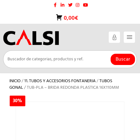
Saltar
al
contenido
0,00€
Buscar
INICIO
/
11. TUBOS Y ACCESORIOS FONTANERIA
/
TUBOS
GONAL
/ TUB-PLA – BRIDA REDONDA PLASTICA 16X110MM
30%
30%