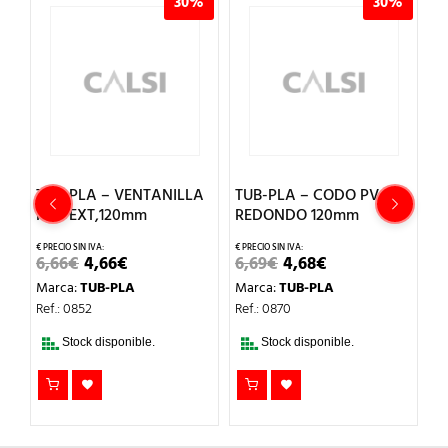
%
30%
30%
A
TUB-PLA – VENTANILLA
TUB-PLA – CODO PVC
T
PVC EXT,120mm
REDONDO 120mm
P
1
EL
EL
EL
EL
6,66
€
4,66
€
6,69
€
4,68
€
PRECIO
PRECIO
PRECIO
PRECIO
2
Marca:
TUB-PLA
Marca:
TUB-PLA
ORIGINAL
ACTUAL
ORIGINAL
ACTUAL
ERA:
ES:
ERA:
ES:
M
Ref.: 0852
Ref.: 0870
6,66€.
4,66€.
6,69€.
4,68€.
Re
Stock disponible.
Stock disponible.