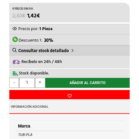
EL
EL
2,03
€
1,42
€
PRECIO
PRECIO
ORIGINAL
ACTUAL
Precio por:
1 Pieza
ERA:
ES:
2,03€.
1,42€.
Descuento 1:
30%
Consultar stock detallado
Recíbelo en 24h / 48h
Stock disponible.
TUB-
-
+
AÑADIR AL CARRITO
PLA
-
EMPALME
RECTANGULAR
INFORMACIÓN ADICIONAL
55x110x41mm
cantidad
Marca
TUB-PLA