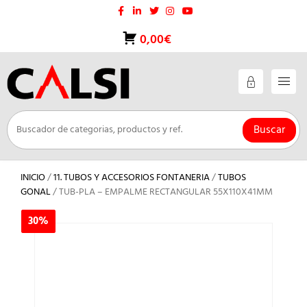
Saltar
al
contenido
0,00€
Buscar
INICIO
/
11. TUBOS Y ACCESORIOS FONTANERIA
/
TUBOS
GONAL
/ TUB-PLA – EMPALME RECTANGULAR 55X110X41MM
30%
30%