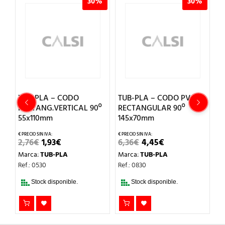
%
30%
30%
TUB-PLA – CODO
TUB-PLA – CODO PVC
T
RECTANG.VERTICAL 90º
RECTANGULAR 90º
P
55x110mm
145x70mm
7
EL
EL
EL
EL
2,76
€
1,93
€
6,36
€
4,45
€
M
PRECIO
PRECIO
PRECIO
PRECIO
Marca:
TUB-PLA
Marca:
TUB-PLA
Re
ORIGINAL
ACTUAL
ORIGINAL
ACTUAL
ERA:
ES:
ERA:
ES:
Ref.: 0530
Ref.: 0830
2,76€.
1,93€.
6,36€.
4,45€.
Stock disponible.
Stock disponible.