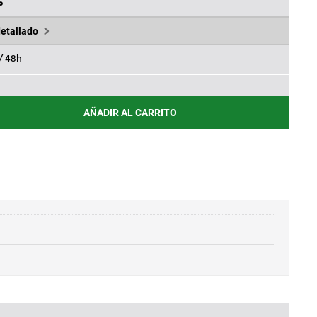
5€.
244,20€.
%
detallado
 / 48h
AÑADIR AL CARRITO
0