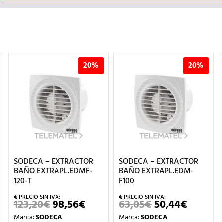
20%
20%
SODECA – EXTRACTOR
SODECA – EXTRACTOR
BAÑO EXTRAPL.EDMF-
BAÑO EXTRAPL.EDM-
120-T
F100
123,20
€
98,56
€
63,05
€
50,44
€
EL
EL
EL
EL
IO
PRECIO
PRECIO
PRECIO
PRECIO
Marca:
SODECA
Marca:
SODECA
UAL
ORIGINAL
ACTUAL
ORIGINAL
ACTUA