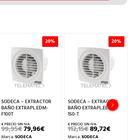
20%
20%
SODECA – EXTRACTOR
SODECA – EXTRACTOR
SO
BAÑO EXTRAPL.EDM-
BAÑO EXTRAPL.EDMF-
EX
F100T
150-T
24
99,95
€
79,96
€
112,15
€
89,72
€
2
EL
EL
EL
EL
PRECIO
PRECIO
PRECIO
PRECIO
Marca:
SODECA
Marca:
SODECA
Ma
L
ORIGINAL
ACTUAL
ORIGINAL
ACTUAL