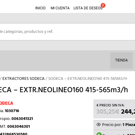
INICIO
MI CUENTA
LISTA DE DESEOS
TIENDA
/
EXTRACTORES SODECA
/ SODECA – EXTR.NEOLINEO160 415-565M3/H
CA – EXTR.NEOLINEO160 415-565m3/h
ODECA
305,25
€
EL
244,
ia:
1030716
PREC
ropio:
0063041321
ORIG
Precio por:
1 Piez
TMT:
0063046301
ERA:
432868530580