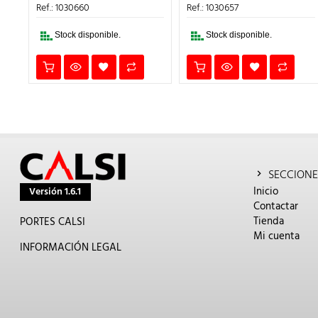
ES:
ERA:
ES:
ERA:
ES:
Ref.: 1030660
Ref.: 1030657
200,72€.
84,20€.
67,36€.
82,55€.
66,0
Stock disponible.
Stock disponible.
SECCIONE
Inicio
Versión 1.6.1
Contactar
Tienda
PORTES CALSI
Mi cuenta
INFORMACIÓN LEGAL