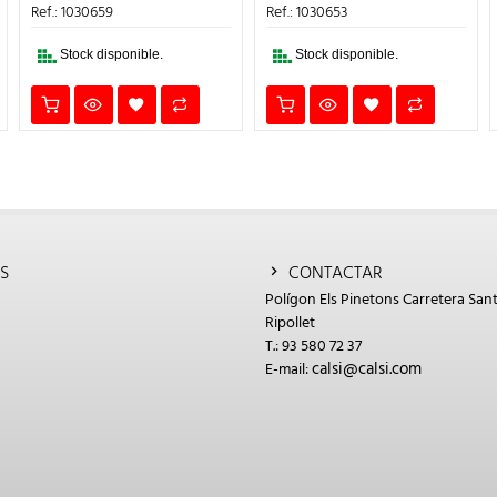
ERA:
ES:
ERA:
ES:
Ref.: 1030659
Ref.: 1030653
4€.
123,20€.
98,56€.
63,05€.
50,44€.
Stock disponible.
Stock disponible.
S
CONTACTAR
Polígon Els Pinetons Carretera Sant
Ripollet
T.: 93 580 72 37
calsi@calsi.com
E-mail: