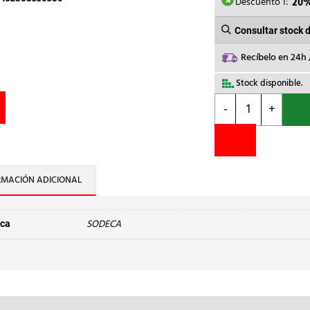
305,2
Descuento 1:
20
Consultar stock 
Recíbelo en 24h
Stock disponible.
SODECA
-
+
-
EXTR.NEOLINEO16
415-
565m3/h
cantidad
RMACIÓN ADICIONAL
SODECA
ca