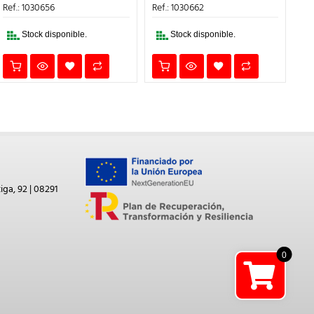
ERA:
ES:
ERA:
ES:
Ref.: 1030656
Ref.: 1030662
Ref
99,95€.
79,96€.
112,15€.
89,72€.
TE
Stock disponible.
Stock disponible.
DIS
iga, 92 | 08291
0