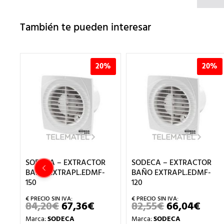
También te pueden interesar
%
20%
20%
SODECA – EXTRACTOR
SODECA – EXTRACTOR
-
BAÑO EXTRAPL.EDMF-
BAÑO EXTRAPL.EDMF-
150
120
84,20
€
67,36
€
82,55
€
66,04
€
EL
EL
EL
EL
EL
PRECIO
PRECIO
PRECIO
PRECIO
PREC
Marca:
SODECA
Marca:
SODECA
AL
ACTUAL
ORIGINAL
ACTUAL
ORIGINAL
ACT