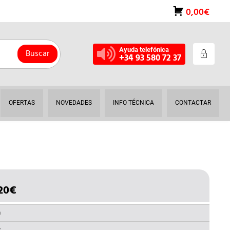
0,00€
Ayuda telefónica
Buscar
+34 93 580 72 37
OFERTAS
NOVEDADES
INFO TÉCNICA
CONTACTAR
20
€
EL
IO
PRECIO
INAL
ACTUAL
a
ES: