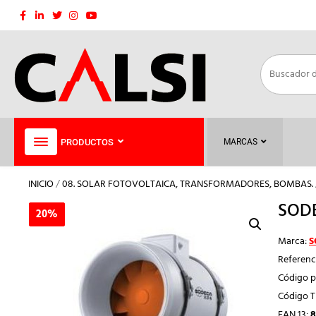
Saltar
al
contenido
PRODUCTOS
MARCAS
INICIO
/
08. SOLAR FOTOVOLTAICA, TRANSFORMADORES, BOMBAS.
SODE
20%
20%
Marca:
S
Referenc
Código p
Código 
EAN 13:
8