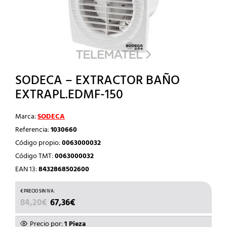
SODECA – EXTRACTOR BAÑO
EXTRAPL.EDMF-150
Marca:
SODECA
Referencia:
1030660
Código propio:
0063000032
Código TMT:
0063000032
EAN 13:
8432868502600
EL
EL
84,20
€
67,36
€
PRECIO
PRECIO
ORIGINAL
ACTUAL
Precio por:
1 Pieza