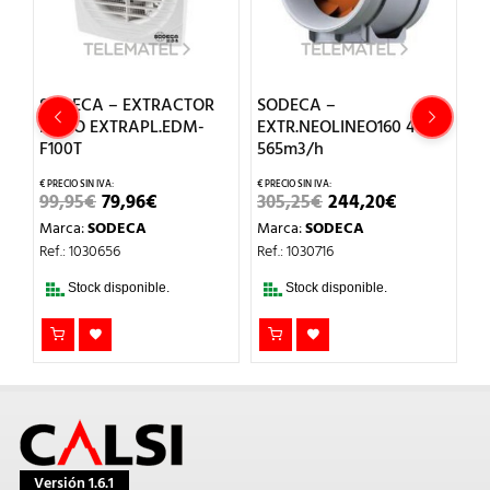
SODECA – EXTRACTOR
SODECA –
S
BAÑO EXTRAPL.EDM-
EXTR.NEOLINEO160 415-
B
F100T
565m3/h
1
EL
EL
EL
EL
99,95
€
79,96
€
305,25
€
244,20
€
8
O
PRECIO
PRECIO
PRECIO
PRECIO
Marca:
SODECA
Marca:
SODECA
M
AL
ORIGINAL
ACTUAL
ORIGINAL
ACTUAL
ERA:
ES:
ERA:
ES:
Ref.: 1030656
Ref.: 1030716
Re
.
99,95€.
79,96€.
305,25€.
244,20€.
Stock disponible.
Stock disponible.
Versión 1.6.1