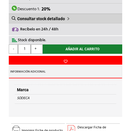
ERA:
ES:
84,20€.
67,36€.
Descuento 1:
20%
Consultar stock detallado
Recíbelo en 24h / 48h
Stock disponible.
SODECA
-
+
AÑADIR AL CARRITO
-
EXTRACTOR
BAÑO
EXTRAPL.EDMF-
INFORMACIÓN ADICIONAL
150
cantidad
Marca
SODECA
Descargar Ficha de
Imprimir Ficha de producto