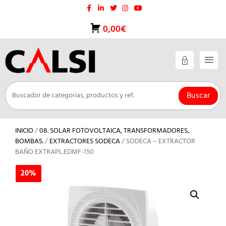
Saltar
al
contenido
0,00€
Buscar
INICIO
/
08. SOLAR FOTOVOLTAICA, TRANSFORMADORES,
BOMBAS.
/
EXTRACTORES SODECA
/ SODECA – EXTRACTOR
BAÑO EXTRAPL.EDMF-150
20%
20%