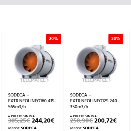
20%
20%
SODECA –
SODECA – EXTRACTOR
EXTR.NEOLINEO125 240-
BAÑO EXTRAPL.EDM-
350m3/h
F100
250,90
€
200,72
€
63,05
€
50,44
€
EL
EL
EL
EL
ECIO
PRECIO
PRECIO
PRECIO
PRECIO
Marca:
SODECA
Marca:
SODECA
TUAL
ORIGINAL
ACTUAL
ORIGINAL
ACTUA