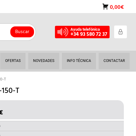
0,00€
Ayuda telefónica
Buscar
+34 93 580 72 37
OFERTAS
NOVEDADES
INFO TÉCNICA
CONTACTAR
0-T
150-T
€
EL
O
PRECIO
NAL
ACTUAL
a
ES: