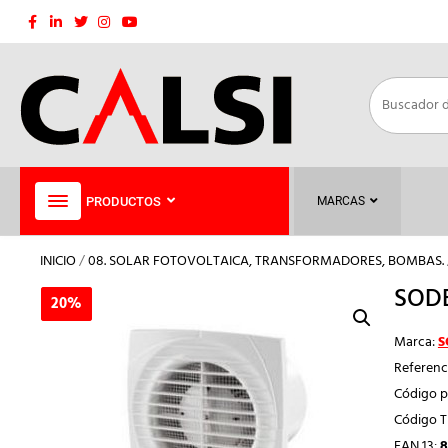
Saltar
al
contenido
PRODUCTOS
MARCAS
INICIO
/
08. SOLAR FOTOVOLTAICA, TRANSFORMADORES, BOMBAS.
SODE
20%
20%
Marca:
S
Referenc
Código p
Código 
EAN 13:
8