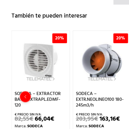
También te pueden interesar
0%
20%
20%
SODECA –
SODECA –
EXTR.NEOLINEO100 180-
EXTR.NEOLINEO160 415-
245m3/h
565m3/h
203,95
€
163,16
€
305,25
€
244,20
€
EL
EL
EL
EL
ECIO
PRECIO
PRECIO
PRECIO
PR
Marca:
SODECA
Marca:
SODECA
CTUAL
ORIGINAL
ACTUAL
ORIGINAL
AC