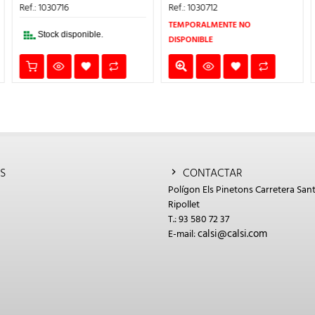
:
ERA:
ES:
ERA:
ES:
Ref.: 1030712
Ref.: 1030653
4,20€.
250,90€.
200,72€.
63,05€.
50,44€.
TEMPORALMENTE NO
Stock disponible.
DISPONIBLE
S
CONTACTAR
Polígon Els Pinetons Carretera Sant
Ripollet
T.: 93 580 72 37
calsi@calsi.com
E-mail: