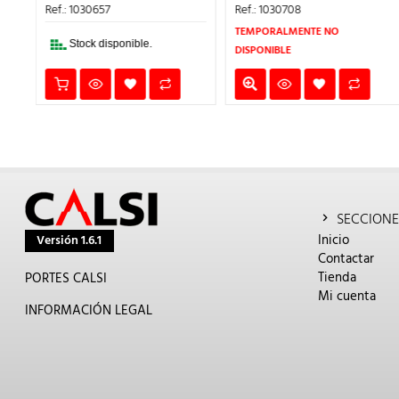
:
ERA:
ES:
ERA:
ES
Ref.: 1030708
Ref.: 1030716
,04€.
203,95€.
163,16€.
305,25€.
24
TEMPORALMENTE NO
Stock disponible.
DISPONIBLE
SECCIONE
Inicio
Versión 1.6.1
Contactar
Tienda
PORTES CALSI
Mi cuenta
INFORMACIÓN LEGAL