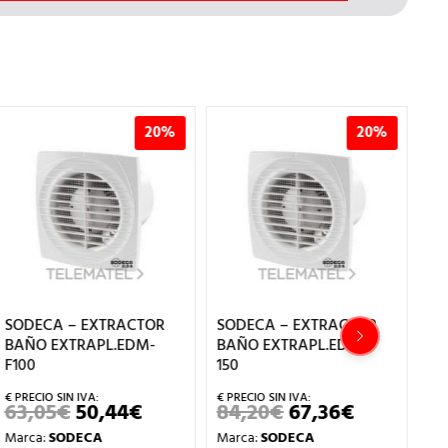
20%
20%
SODECA – EXTRACTOR
SODECA – EXTRACTOR
SO
BAÑO EXTRAPL.EDMF-
BAÑO EXTRAPL.EDM-
BA
150
F100T
12
84,20
€
67,36
€
99,95
€
79,96
€
1
EL
EL
EL
EL
PRECIO
PRECIO
PRECIO
PRECIO
Marca:
SODECA
Marca:
SODECA
Ma
L
ORIGINAL
ACTUAL
ORIGINAL
ACTUAL