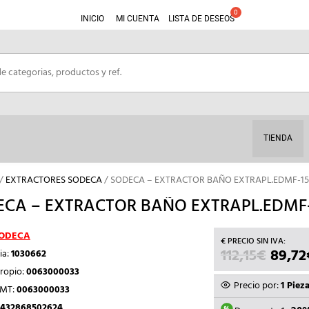
INICIO
MI CUENTA
LISTA DE DESEOS
TIENDA
/
EXTRACTORES SODECA
/ SODECA – EXTRACTOR BAÑO EXTRAPL.EDMF-15
CA – EXTRACTOR BAÑO EXTRAPL.EDMF-
ODECA
112,15
€
EL
89,72
ia:
1030662
PRECI
ropio:
0063000033
ORIGI
Precio por:
1 Piez
TMT:
0063000033
ERA:
432868502624