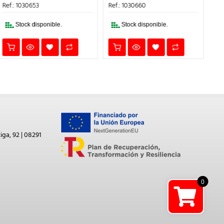
ERA:
ES:
ERA:
ES:
Ref.: 1030660
Ref.: 1030656
Ref
84,20€.
67,36€.
99,95€.
79,96€.
Stock disponible.
Stock disponible.
iga, 92 | 08291
0