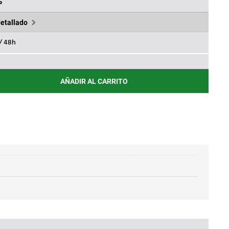
.
89,72€.
%
detallado
 / 48h
AÑADIR AL CARRITO