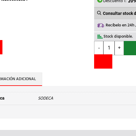
112,15€
Descuento 1:
20
Consultar stock 
Recíbelo en 24h
Stock disponible.
SODECA
-
+
-
EXTRACTOR
BAÑO
EXTRAPL.EDMF-
150-
RMACIÓN ADICIONAL
T
cantidad
SODECA
ca