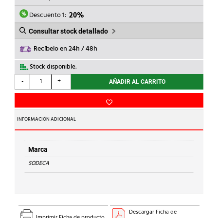
ERA:
ES:
63,05€.
50,44€.
Descuento 1:
20%
Consultar stock detallado
Recíbelo en 24h / 48h
Stock disponible.
SODECA
-
+
AÑADIR AL CARRITO
-
EXTRACTOR
BAÑO
EXTRAPL.EDM-
INFORMACIÓN ADICIONAL
F100
cantidad
Marca
SODECA
Descargar Ficha de
Imprimir Ficha de producto