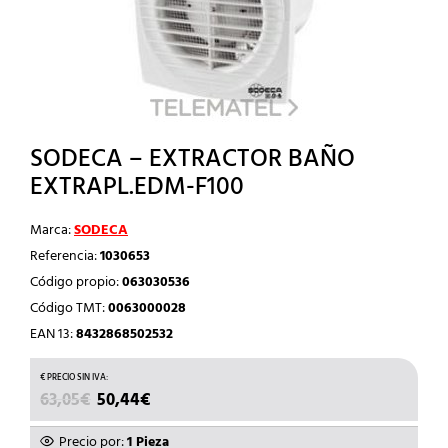
SODECA – EXTRACTOR BAÑO
EXTRAPL.EDM-F100
Marca:
SODECA
Referencia:
1030653
Código propio:
063030536
Código TMT:
0063000028
EAN 13:
8432868502532
EL
EL
63,05
€
50,44
€
PRECIO
PRECIO
ORIGINAL
ACTUAL
Precio por:
1 Pieza