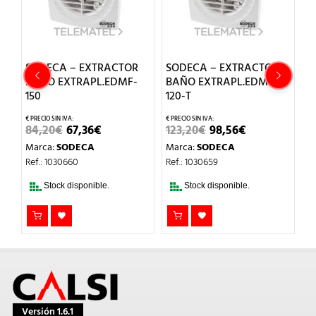
SODECA – EXTRACTOR
SODECA – EXTRACTOR
S
-
BAÑO EXTRAPL.EDMF-
BAÑO EXTRAPL.EDMF-
B
150
120-T
1
EL
EL
EL
EL
84,20
€
67,36
€
123,20
€
98,56
€
8
CIO
PRECIO
PRECIO
PRECIO
PRECIO
Marca:
SODECA
Marca:
SODECA
M
TUAL
ORIGINAL
ACTUAL
ORIGINAL
ACTUAL
ERA:
ES:
ERA:
ES:
Ref.: 1030660
Ref.: 1030659
Re
,20€.
84,20€.
67,36€.
123,20€.
98,56€.
Stock disponible.
Stock disponible.
Versión 1.6.1