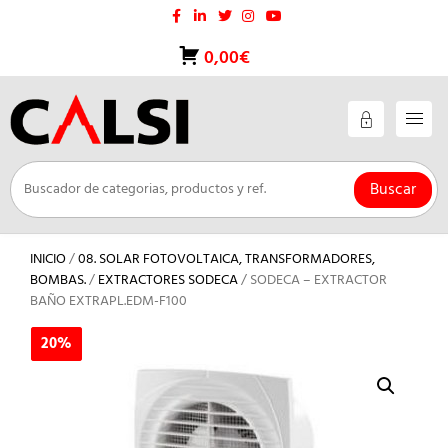
Saltar
al
contenido
0,00€
Buscar
INICIO
/
08. SOLAR FOTOVOLTAICA, TRANSFORMADORES,
BOMBAS.
/
EXTRACTORES SODECA
/ SODECA – EXTRACTOR
BAÑO EXTRAPL.EDM-F100
20%
20%