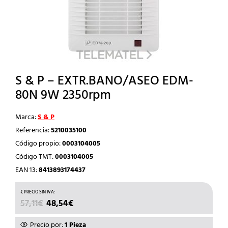
S & P – EXTR.BANO/ASEO EDM-
80N 9W 2350rpm
Marca:
S & P
Referencia:
5210035100
Código propio:
0003104005
Código TMT:
0003104005
EAN 13:
8413893174437
EL
EL
57,11
€
48,54
€
PRECIO
PRECIO
ORIGINAL
ACTUAL
Precio por:
1 Pieza