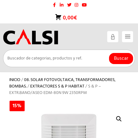
Saltar
al
contenido
0,00€
Buscar
INICIO
/
08. SOLAR FOTOVOLTAICA, TRANSFORMADORES,
BOMBAS.
/
EXTRACTORES S & P HABITAT
/ S & P –
EXTR.BANO/ASEO EDM-80N 9W 2350RPM
15%
15%