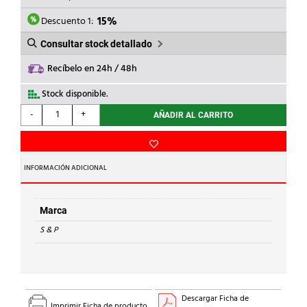
ERA:
ES:
57,11€.
48,54€.
Descuento 1:
15%
Consultar stock detallado
Recíbelo en 24h / 48h
Stock disponible.
S
-
+
AÑADIR AL CARRITO
&
P
-
EXTR.BANO/ASEO
INFORMACIÓN ADICIONAL
EDM-
80N
9W
Marca
2350rpm
S & P
cantidad
Descargar Ficha de
Imprimir Ficha de producto