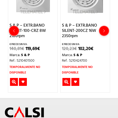
S & P – EXTR.BANO
S & P – EXTR.BANO
S
SILENT-100-CRZ 8W
SILENT-200CZ 16W
3
2100rpm
2350rpm
1
EL
EL
EL
EL
140,81
€
119,69
€
120,23
€
102,20
€
M
O
PRECIO
PRECIO
PRECIO
PRECIO
Marca:
S & P
Marca:
S & P
Re
AL
ORIGINAL
ACTUAL
ORIGINAL
ACTUAL
ERA:
ES:
ERA:
ES:
Ref.: 5210401500
Ref.: 5210424700
T
.
140,81€.
119,69€.
120,23€.
102,20€.
TEMPORALMENTE NO
TEMPORALMENTE NO
DI
DISPONIBLE
DISPONIBLE