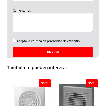
Comentarios
Acepto la
Política de privacidad
de este sitio
También te pueden interesar
%
15%
15%