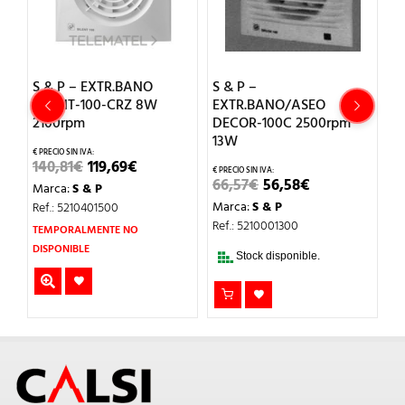
R-
S & P – EXTR.BANO
S & P –
S 
SILENT-100-CRZ 8W
EXTR.BANO/ASEO
E
2100rpm
DECOR-100C 2500rpm
D
13W
2
IO
EL
EL
140,81
€
119,69
€
UAL
PRECIO
PRECIO
EL
EL
66,57
€
56,58
€
1
Marca:
S & P
ORIGINAL
ACTUAL
PRECIO
PRECIO
2€.
ERA:
ES:
Marca:
S & P
M
Ref.: 5210401500
ORIGINAL
ACTUAL
140,81€.
119,69€.
ERA:
ES:
Ref.: 5210001300
Re
TEMPORALMENTE NO
66,57€.
56,58€.
T
DISPONIBLE
Stock disponible.
DI