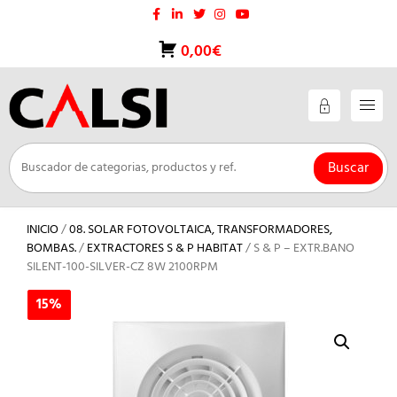
Saltar
al
contenido
0,00€
Buscar
INICIO
/
08. SOLAR FOTOVOLTAICA, TRANSFORMADORES,
BOMBAS.
/
EXTRACTORES S & P HABITAT
/ S & P – EXTR.BANO
SILENT-100-SILVER-CZ 8W 2100RPM
15%
15%