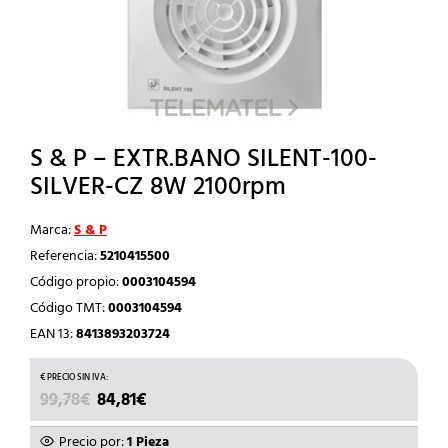
S & P – EXTR.BANO SILENT-100-
SILVER-CZ 8W 2100rpm
Marca:
S & P
Referencia:
5210415500
Código propio:
0003104594
Código TMT:
0003104594
EAN 13:
8413893203724
EL
EL
99,78
€
84,81
€
PRECIO
PRECIO
ORIGINAL
ACTUAL
Precio por:
1 Pieza