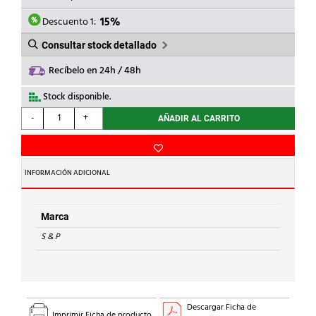
ERA:
ES:
99,78€.
84,81€.
Descuento 1:
15%
Consultar stock detallado
Recíbelo en 24h / 48h
Stock disponible.
S
-
+
AÑADIR AL CARRITO
&
P
-
EXTR.BANO
INFORMACIÓN ADICIONAL
SILENT-
100-
SILVER-
Marca
CZ
S & P
8W
2100rpm
cantidad
Descargar Ficha de
Imprimir Ficha de producto