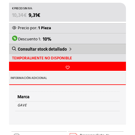
EL
EL
10,34
€
9,31
€
PRECIO
PRECIO
ORIGINAL
ACTUAL
Precio por:
1 Pieza
ERA:
ES:
10,34€.
9,31€.
Descuento 1:
10%
Consultar stock detallado
TEMPORALMENTE NO DISPONIBLE
INFORMACIÓN ADICIONAL
Marca
GAVE