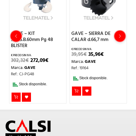
GAVE – KIT
GAVE – SIERRA DE
G
SLUG.B.60mm Pg 48
CALAR d.66,7 mm
C
BLISTER
EL
EL
39,95
€
35,96
€
4
PRECIO
PRECIO
EL
EL
302,32
€
272,09
€
Marca:
GAVE
M
ORIGINAL
ACTUAL
O
PRECIO
PRECIO
ERA:
ES:
Marca:
GAVE
Ref.: 19164
Re
L
ORIGINAL
ACTUAL
39,95€.
35,96€.
ERA:
ES:
Ref.: CJ-PG48
302,32€.
272,09€.
Stock disponible.
Stock disponible.