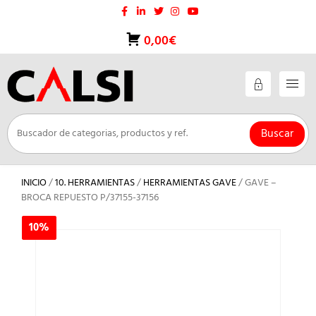
Saltar
al
contenido
0,00€
Buscar
INICIO
/
10. HERRAMIENTAS
/
HERRAMIENTAS GAVE
/ GAVE –
BROCA REPUESTO P/37155-37156
10%
10%