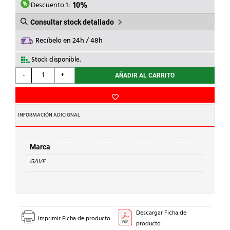
107,60€.
96,84€.
Descuento 1:
10%
Consultar stock detallado
Recíbelo en 24h / 48h
Stock disponible.
GAVE
-
+
AÑADIR AL CARRITO
-
KIT
SLUG
B.16,2mm
INFORMACIÓN ADICIONAL
ISO
16
BLISTER
Marca
cantidad
GAVE
Descargar Ficha de
Imprimir Ficha de producto
producto