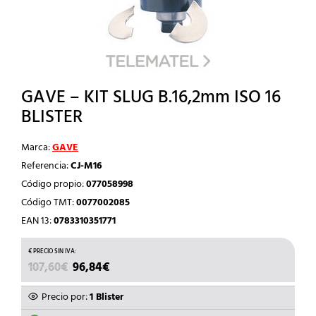
GAVE – KIT SLUG B.16,2mm ISO 16
BLISTER
Marca:
GAVE
Referencia:
CJ-M16
Código propio:
077058998
Código TMT:
0077002085
EAN 13:
0783310351771
EL
EL
107,60
€
96,84
€
PRECIO
PRECIO
ORIGINAL
ACTUAL
Precio por:
1 Blister
ERA:
ES: