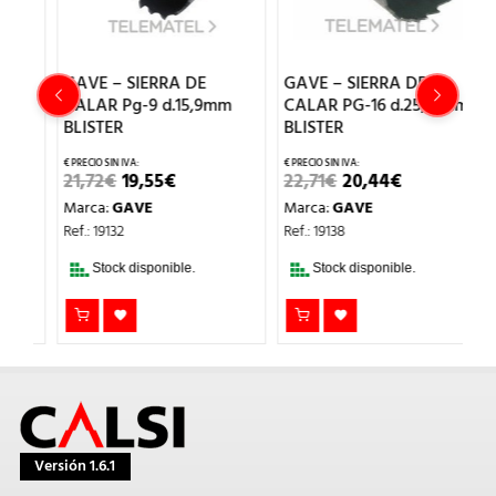
GAVE – SIERRA DE
GAVE – SIERRA DE
G
CALAR Pg-9 d.15,9mm
CALAR PG-16 d.25,4 mm
C
BLISTER
BLISTER
B
EL
EL
EL
EL
21,72
€
19,55
€
22,71
€
20,44
€
31
O
PRECIO
PRECIO
PRECIO
PRECIO
Marca:
GAVE
Marca:
GAVE
M
AL
ORIGINAL
ACTUAL
ORIGINAL
ACTUAL
ERA:
ES:
ERA:
ES:
Ref.: 19132
Ref.: 19138
Re
.
21,72€.
19,55€.
22,71€.
20,44€.
Stock disponible.
Stock disponible.
Versión 1.6.1