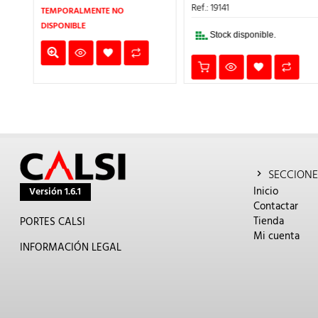
9€.
40,66€.
36,59€.
ERA:
ES:
Ref.: 19141
TEMPORALMENTE NO
23,96€.
21,56
DISPONIBLE
Stock disponible.
SECCIONE
Inicio
Versión 1.6.1
Contactar
Tienda
PORTES CALSI
Mi cuenta
INFORMACIÓN LEGAL