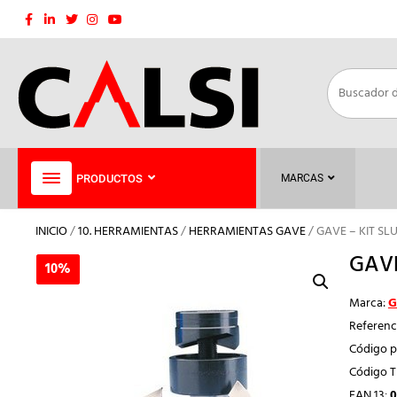
Saltar
al
contenido
PRODUCTOS
MARCAS
INICIO
/
10. HERRAMIENTAS
/
HERRAMIENTAS GAVE
/ GAVE – KIT SL
GAVE
10%
10%
Marca:
G
Referenc
Código p
Código 
EAN 13:
0