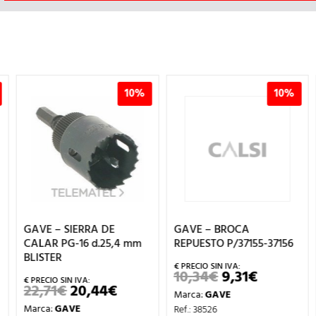
10%
10%
GAVE – SIERRA DE
GAVE – BROCA
CALAR PG-16 d.25,4 mm
REPUESTO P/37155-37156
BLISTER
10,34
€
9,31
€
EL
EL
PRECIO
PRECIO
22,71
€
20,44
€
EL
EL
Marca:
GAVE
ORIGINAL
ACTUAL
IO
PRECIO
PRECIO
ERA:
ES:
Marca:
GAVE
Ref.: 38526
AL
ORIGINAL
ACTUAL