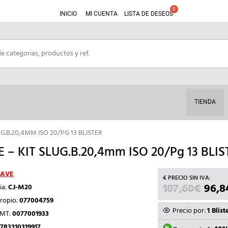
INICIO
MI CUENTA
LISTA DE DESEOS
TIENDA
UG.B.20,4MM ISO 20/PG 13 BLISTER
 – KIT SLUG.B.20,4mm ISO 20/Pg 13 BLIS
AVE
107,60
€
EL
96,8
ia:
CJ-M20
PREC
ropio:
077004759
ORIG
Precio por:
1 Blist
TMT:
0077001933
ERA:
783310319917