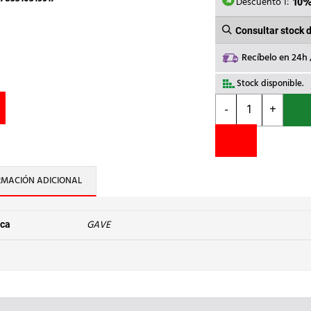
107,6
Descuento 1:
10
Consultar stock 
Recíbelo en 24h
Stock disponible.
GAVE
-
+
-
KIT
SLUG.B.20,4mm
ISO
20/Pg
RMACIÓN ADICIONAL
13
BLISTER
cantidad
GAVE
ca