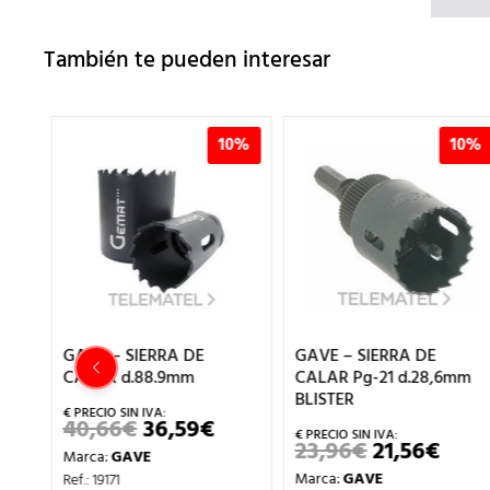
También te pueden interesar
0%
10%
10%
GAVE – SIERRA DE
GAVE – SIERRA DE
155
CALAR d.88.9mm
CALAR Pg-21 d.28,6mm
BLISTER
40,66
€
36,59
€
EL
EL
CIO
PRECIO
PRECIO
23,96
€
21,56
€
EL
EL
Marca:
GAVE
TUAL
ORIGINAL
ACTUAL
PRECIO
PREC
ERA:
ES:
Marca:
GAVE
Ref.: 19171
ORIGINAL
ACTU