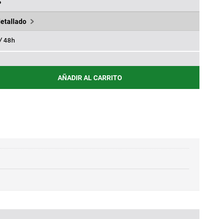
0€.
96,84€.
%
detallado
 / 48h
AÑADIR AL CARRITO