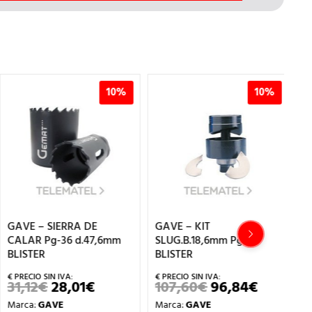
10%
10%
GAVE – SIERRA DE
GAVE – KIT
GA
CALAR Pg-36 d.47,6mm
SLUG.B.18,6mm Pg 11
B.
BLISTER
BLISTER
2
31,12
€
28,01
€
107,60
€
96,84
€
EL
EL
EL
EL
Ma
PRECIO
PRECIO
PRECIO
PRECIO
Marca:
GAVE
Marca:
GAVE
Ref
ORIGINAL
ACTUAL
ORIGINAL
ACTUAL