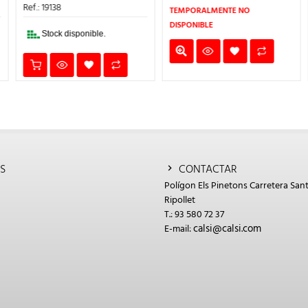
10,34€.
9,31€.
ERA:
ES:
Ref.: 19138
TEMPORALMENTE NO
€.
22,71€.
20,44€.
DISPONIBLE
Stock disponible.
S
CONTACTAR
Polígon Els Pinetons Carretera Sant
Ripollet
T.: 93 580 72 37
calsi@calsi.com
E-mail: