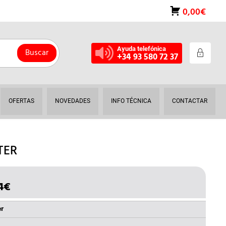
0,00€
Ayuda telefónica
Buscar
+34 93 580 72 37
OFERTAS
NOVEDADES
INFO TÉCNICA
CONTACTAR
TER
4
€
EL
IO
PRECIO
INAL
ACTUAL
er
ES: