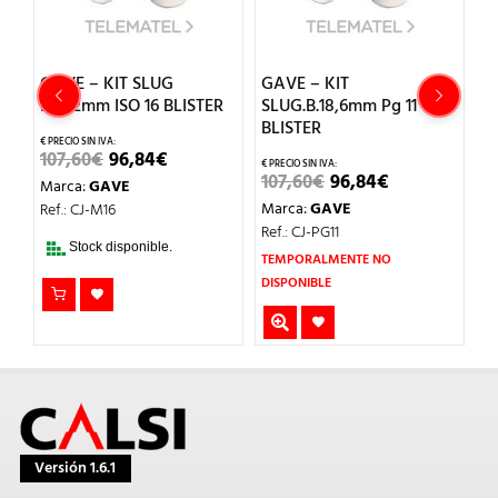
GAVE – KIT SLUG
GAVE – KIT
G
B.16,2mm ISO 16 BLISTER
SLUG.B.18,6mm Pg 11
C
BLISTER
B
EL
EL
107,60
€
96,84
€
IO
PRECIO
PRECIO
EL
EL
107,60
€
96,84
€
2
Marca:
GAVE
AL
ORIGINAL
ACTUAL
PRECIO
PRECIO
ERA:
ES:
Marca:
GAVE
M
Ref.: CJ-M16
ORIGINAL
ACTUAL
€.
107,60€.
96,84€.
ERA:
ES:
Ref.: CJ-PG11
Re
107,60€.
96,84€.
Stock disponible.
TEMPORALMENTE NO
DISPONIBLE
Versión 1.6.1