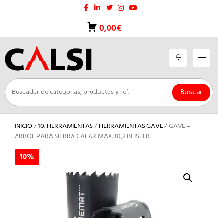
Saltar
al
contenido
0,00€
Buscar
INICIO
/
10. HERRAMIENTAS
/
HERRAMIENTAS GAVE
/ GAVE –
ARBOL PARA SIERRA CALAR MAX.30,2 BLISTER
10%
10%