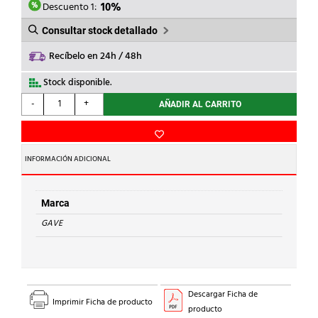
24,42€.
21,98€.
Descuento 1:
10%
Consultar stock detallado
Recíbelo en 24h / 48h
Stock disponible.
GAVE
-
+
AÑADIR AL CARRITO
-
ARBOL
PARA
SIERRA
INFORMACIÓN ADICIONAL
CALAR
MAX.30,2
BLISTER
Marca
cantidad
GAVE
Descargar Ficha de
Imprimir Ficha de producto
producto