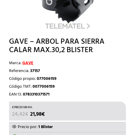
GAVE – ARBOL PARA SIERRA
CALAR MAX.30,2 BLISTER
Marca:
GAVE
Referencia:
37157
Código propio:
077006159
Código TMT:
0077006159
EAN 13:
0783310371571
EL
EL
24,42
€
21,98
€
PRECIO
PRECIO
ORIGINAL
ACTUAL
Precio por:
1 Blister
ERA:
ES: