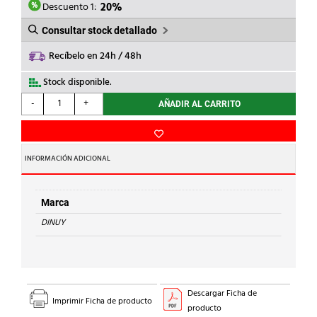
78,77€.
63,02€.
Descuento 1:
20%
Consultar stock detallado
Recíbelo en 24h / 48h
Stock disponible.
DINUY
-
+
AÑADIR AL CARRITO
-
REG.INTENSIDAD
2
MOD.1000W
INFORMACIÓN ADICIONAL
RAIL
DIN
cantidad
Marca
DINUY
Descargar Ficha de
Imprimir Ficha de producto
producto