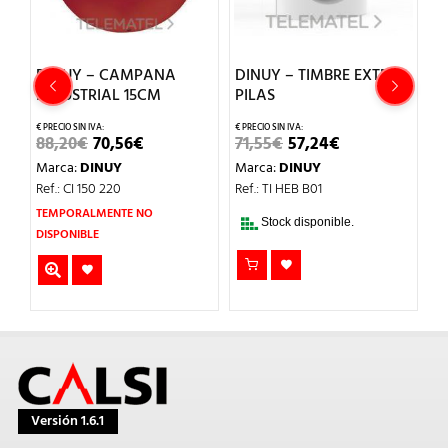
DINUY – CAMPANA
DINUY – TIMBRE EXTRA
D
OR
INDUSTRIAL 15CM
PILAS
P
m
EL
EL
EL
EL
88,20
€
70,56
€
71,55
€
57,24
€
8
PRECIO
PRECIO
PRECIO
PRECIO
Marca:
DINUY
Marca:
DINUY
M
ORIGINAL
ACTUAL
ORIGINAL
ACTUAL
O
ERA:
ES:
ERA:
ES:
Ref.: CI 150 220
Ref.: TI HEB B01
Re
L
88,20€.
70,56€.
71,55€.
57,24€.
TEMPORALMENTE NO
Stock disponible.
DISPONIBLE
Versión 1.6.1