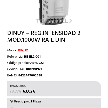
DINUY – REG.INTENSIDAD 2
MOD.1000W RAIL DIN
Marca:
DINUY
Referencia:
RE EL2 001
Código propio:
012110922
Código TMT:
0012110922
EAN 13:
8422447002638
EL
EL
78,77
€
63,02
€
PRECIO
PRECIO
ORIGINAL
ACTUAL
Precio por:
1 Pieza
ERA:
ES: