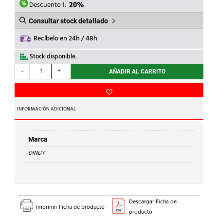
61,80€.
49,44€.
Descuento 1:
20%
Consultar stock detallado
Recíbelo en 24h / 48h
Stock disponible.
DINUY
-
+
AÑADIR AL CARRITO
-
PULSADOR
PULSATEMP
EMP.TACTIL
INFORMACIÓN ADICIONAL
2
HL.BL.
cantidad
Marca
DINUY
Descargar Ficha de
Imprimir Ficha de producto
producto