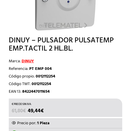
DINUY – PULSADOR PULSATEMP
EMP.TACTIL 2 HL.BL.
Marca:
DINUY
Referencia:
PT EMP 004
Código propio:
0012112254
Código TMT:
0012112254
EAN 13:
8422447011654
EL
EL
61,80
€
49,44
€
PRECIO
PRECIO
ORIGINAL
ACTUAL
Precio por:
1 Pieza
ERA:
ES: