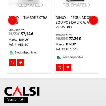
DINUY – TIMBRE EXTRA
DINUY – REGULADOR
D
PILAS
EQUIPOS DALI CAJA
I
REGISTRO
EL
EL
71,55
€
57,24
€
1
PRECIO
PRECIO
EL
EL
96,55
€
77,24
€
Marca:
DINUY
M
L
ORIGINAL
ACTUAL
PRECIO
PRECIO
ERA:
ES:
Marca:
DINUY
Ref.: TI HEB B01
Re
ORIGINAL
ACTUAL
71,55€.
57,24€.
ERA:
ES:
Ref.: RE PLA DA1
T
96,55€.
77,24€.
Stock disponible.
DI
Stock disponible.
Versión 1.6.1