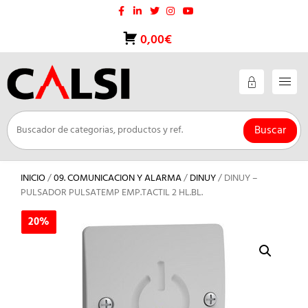
Saltar
al
contenido
0,00€
Buscar
INICIO
/
09. COMUNICACION Y ALARMA
/
DINUY
/ DINUY –
PULSADOR PULSATEMP EMP.TACTIL 2 HL.BL.
20%
20%