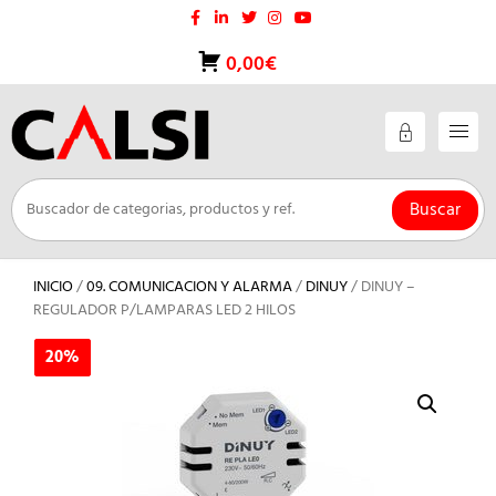
Saltar
al
contenido
0,00€
Buscar
INICIO
/
09. COMUNICACION Y ALARMA
/
DINUY
/ DINUY –
REGULADOR P/LAMPARAS LED 2 HILOS
20%
20%