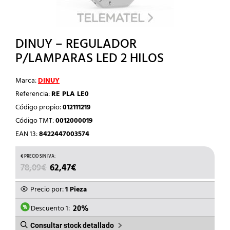
DINUY – REGULADOR
P/LAMPARAS LED 2 HILOS
Marca:
DINUY
Referencia:
RE PLA LE0
Código propio:
012111219
Código TMT:
0012000019
EAN 13:
8422447003574
EL
EL
78,09
€
62,47
€
PRECIO
PRECIO
ORIGINAL
ACTUAL
Precio por:
1 Pieza
ERA:
ES:
78,09€.
62,47€.
Descuento 1:
20%
Consultar stock detallado