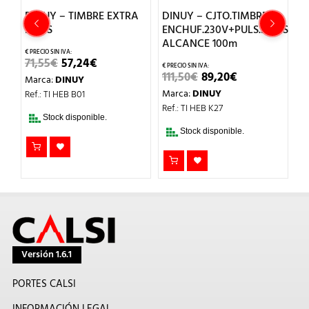
DINUY – TIMBRE EXTRA
DINUY – CJTO.TIMBRE
D
PILAS
ENCHUF.230V+PULS.PILAS
I
ALCANCE 100m
EL
EL
71,55
€
57,24
€
6
PRECIO
PRECIO
EL
EL
111,50
€
89,20
€
Marca:
DINUY
M
ORIGINAL
ACTUAL
O
PRECIO
PRECIO
ERA:
ES:
Marca:
DINUY
Ref.: TI HEB B01
Re
AL
ORIGINAL
ACTUAL
71,55€.
57,24€.
ERA:
ES:
Ref.: TI HEB K27
T
.
111,50€.
89,20€.
Stock disponible.
DI
Stock disponible.
Versión 1.6.1
PORTES CALSI
INFORMACIÓN LEGAL