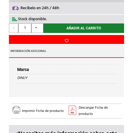
Recíbelo en 24h / 48h
Stock disponible.
DINUY
-
+
AÑADIR AL CARRITO
-
REGULADOR
P/LAMPARAS
LED
INFORMACIÓN ADICIONAL
2
HILOS
cantidad
Marca
DINUY
Descargar Ficha de
Imprimir Ficha de producto
producto