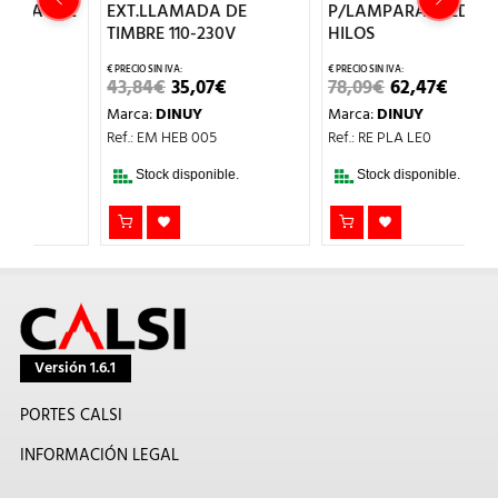
IL
EXT.LLAMADA DE
P/LAMPARAS LED 2
I
TIMBRE 110-230V
HILOS
6
EL
EL
EL
EL
43,84
€
35,07
€
78,09
€
62,47
€
M
O
PRECIO
PRECIO
PRECIO
PRECIO
Marca:
DINUY
Marca:
DINUY
Re
AL
ORIGINAL
ACTUAL
ORIGINAL
ACTUAL
ERA:
ES:
ERA:
ES:
Ref.: EM HEB 005
Ref.: RE PLA LE0
T
.
43,84€.
35,07€.
78,09€.
62,47€.
DI
Stock disponible.
Stock disponible.
Versión 1.6.1
PORTES CALSI
INFORMACIÓN LEGAL