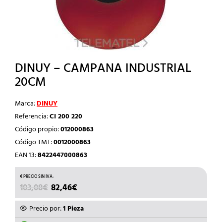
DINUY – CAMPANA INDUSTRIAL
20CM
Marca:
DINUY
Referencia:
CI 200 220
Código propio:
012000863
Código TMT:
0012000863
EAN 13:
8422447000863
EL
EL
103,08
€
82,46
€
PRECIO
PRECIO
ORIGINAL
ACTUAL
Precio por:
1 Pieza
ERA:
ES: