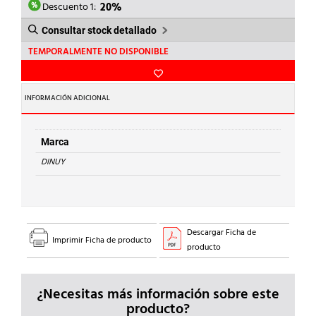
103,08€.
82,46€.
Descuento 1:
20%
Consultar stock detallado
TEMPORALMENTE NO DISPONIBLE
INFORMACIÓN ADICIONAL
Marca
DINUY
Descargar Ficha de
Imprimir Ficha de producto
producto
¿Necesitas más información sobre este
producto?