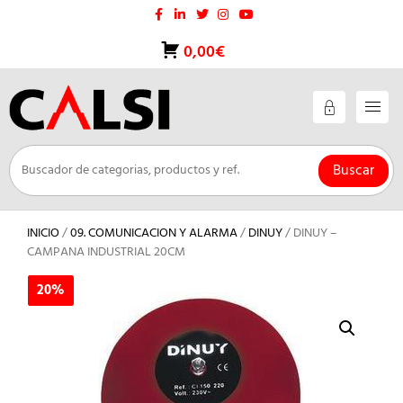
Saltar
al
contenido
0,00€
Buscar
INICIO
/
09. COMUNICACION Y ALARMA
/
DINUY
/ DINUY –
CAMPANA INDUSTRIAL 20CM
20%
20%