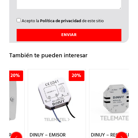
Acepto la
Política de privacidad
de este sitio
También te pueden interesar
%
20%
20%
DINUY – EMISOR
DINUY – REGULADOR
D