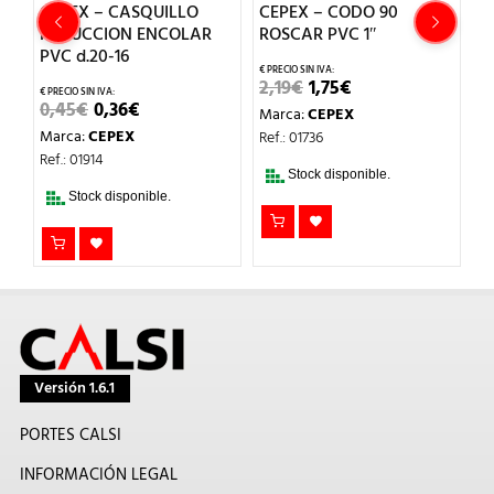
EX – CASQUILLO
CEPEX – CODO 90
CEPEX – T
UCCION ENCOLAR
ROSCAR PVC 1″
HEMBRA PVC
d.20-16
EL
EL
EL
2,19
€
1,75
€
2,17
€
1,74
PRECIO
PRECIO
PRE
EL
EL
5
€
0,36
€
Marca:
CEPEX
Marca:
CEPE
ORIGINAL
ACTUAL
ORI
PRECIO
PRECIO
ERA:
ES:
ERA
a:
CEPEX
Ref.: 01736
Ref.: 01961
ORIGINAL
ACTUAL
2,19€.
1,75€.
2,17
ERA:
ES:
01914
0,45€.
0,36€.
Stock disponible.
Stock disp
Stock disponible.
Versión 1.6.1
PORTES CALSI
INFORMACIÓN LEGAL