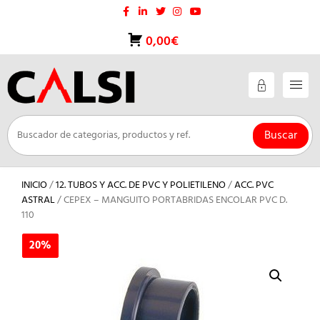
Saltar
al
contenido
0,00€
Buscar
INICIO
/
12. TUBOS Y ACC. DE PVC Y POLIETILENO
/
ACC. PVC
ASTRAL
/ CEPEX – MANGUITO PORTABRIDAS ENCOLAR PVC D.
110
20%
20%