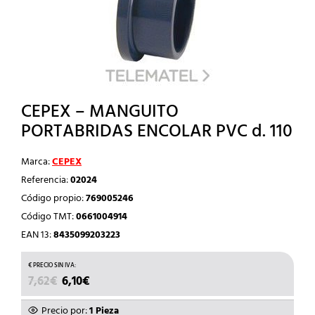
CEPEX – MANGUITO
PORTABRIDAS ENCOLAR PVC d. 110
Marca:
CEPEX
Referencia:
02024
Código propio:
769005246
Código TMT:
0661004914
EAN 13:
8435099203223
EL
EL
7,62
€
6,10
€
PRECIO
PRECIO
ORIGINAL
ACTUAL
Precio por:
1 Pieza