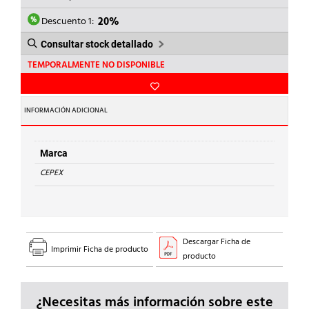
ERA:
ES:
7,62€.
6,10€.
Descuento 1:
20%
Consultar stock detallado
TEMPORALMENTE NO DISPONIBLE
INFORMACIÓN ADICIONAL
Marca
CEPEX
Descargar Ficha de
Imprimir Ficha de producto
producto
¿Necesitas más información sobre este