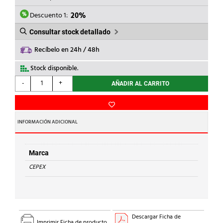
ERA:
ES:
6,54€.
5,23€.
Descuento 1:
20%
Consultar stock detallado
Recíbelo en 24h / 48h
Stock disponible.
CEPEX
-
+
AÑADIR AL CARRITO
-
MANGUITO
PORTABRIDAS
ENCOLAR
INFORMACIÓN ADICIONAL
PVC
d.
90
Marca
cantidad
CEPEX
Descargar Ficha de
Imprimir Ficha de producto