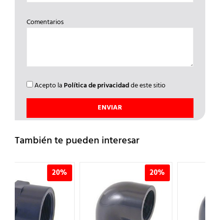
Comentarios
Acepto la
Política de privacidad
de este sitio
También te pueden interesar
%
20%
20%