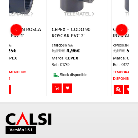
A
CEPEX – CODO 90
CEPEX – CODO 45
C
ROSCAR PVC 2″
ROSCAR PVC 2″
P
EL
EL
EL
EL
6,20
€
4,96
€
7,01
€
5,61
€
2
PRECIO
PRECIO
PRECIO
PRECIO
Marca:
CEPEX
Marca:
CEPEX
M
ORIGINAL
ACTUAL
ORIGINAL
ACTUAL
ERA:
ES:
ERA:
ES:
Ref.: 01739
Ref.: 01773
R
6,20€.
4,96€.
7,01€.
5,61€.
TEMPORALMENTE NO
Stock disponible.
DISPONIBLE
Versión 1.6.1