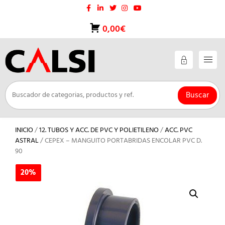
Saltar
al
contenido
0,00€
Buscar
INICIO
/
12. TUBOS Y ACC. DE PVC Y POLIETILENO
/
ACC. PVC
ASTRAL
/ CEPEX – MANGUITO PORTABRIDAS ENCOLAR PVC D.
90
20%
20%