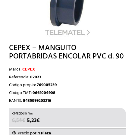
CEPEX – MANGUITO
PORTABRIDAS ENCOLAR PVC d. 90
Marca:
CEPEX
Referencia:
02023
Código propio:
769005239
Código TMT:
0661004908
EAN 13:
8435099203216
EL
EL
6,54
€
5,23
€
PRECIO
PRECIO
ORIGINAL
ACTUAL
Precio por:
1 Pieza