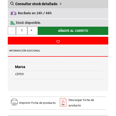
Consultar stock detallado
Recíbelo en 24h / 48h
Stock disponible.
CEPEX
-
+
AÑADIR AL CARRITO
-
JUNTA
PLANA
d.
INFORMACIÓN ADICIONAL
50
cantidad
Marca
CEPEX
Descargar Ficha de
Imprimir Ficha de producto
producto