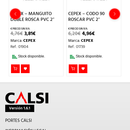
CEPEX – MANGUITO
CEPEX – CODO 90
C
DOBLE ROSCA PVC 2″
ROSCAR PVC 2″
H
EL
EL
EL
EL
4,76
€
3,81
€
6,20
€
4,96
€
2
PRECIO
PRECIO
PRECIO
PRECIO
Marca:
CEPEX
Marca:
CEPEX
M
ORIGINAL
ACTUAL
ORIGINAL
ACTUAL
ERA:
ES:
ERA:
ES:
Ref.: 01904
Ref.: 01739
Re
4,76€.
3,81€.
6,20€.
4,96€.
T
Stock disponible.
Stock disponible.
DI
Versión 1.6.1
PORTES CALSI