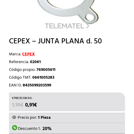
CEPEX – JUNTA PLANA d. 50
Marca:
CEPEX
Referencia:
02061
Código propio:
769005611
Código TMT:
0661005283
EAN 13:
8435099203599
EL
EL
1,14
€
0,91
€
PRECIO
PRECIO
ORIGINAL
ACTUAL
Precio por:
1 Pieza
ERA:
ES:
1,14€.
0,91€.
Descuento 1:
20%