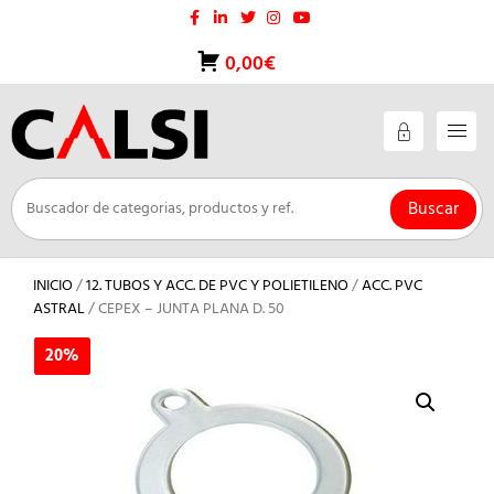
Saltar
al
contenido
0,00€
Buscar
INICIO
/
12. TUBOS Y ACC. DE PVC Y POLIETILENO
/
ACC. PVC
ASTRAL
/ CEPEX – JUNTA PLANA D. 50
20%
20%